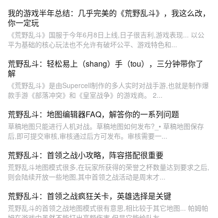
我的游戏半年总结：几乎完美的《荒野乱斗》，我这么改，
你一定玩
《荒野乱斗》国服于今年6月8日上线,日子很吉利,游戏表现... 以公
平为基础的核心玩法也不允许有破坏公平、游戏特色和...
荒野乱斗：轻松易上（shang）手（tou），三分钟带你了
解
《荒野乱斗》是由Supercell制作的多人实时对战手游,也就是制作爆
款手游《部落冲突》和《皇室战争》的游戏商。 2...
荒野乱斗：地图编辑器FAQ，解答你的一系列问题
草稿地图只能进行人机对战。草稿地图如何发布?_• 草稿地图保存
后,即可提交审核,审核通过后方可发布。审核需要一...
荒野乱斗：首领之战小攻略，阵容搭配很重要
荒野乱斗地图模式很多,在玩家所获得的荣誉之杯数量达到要求之后,
则会陆续开放一些地图,其中首领之战活动是周末才...
荒野乱斗：首领之战疯狂关卡，英雄选择是关键
荒野乱斗的首领之战地图模式很有意思,相比较于其它地图... 帕姆帕
姆在游戏中虽然不能打出高额伤害,但是它能给队友...