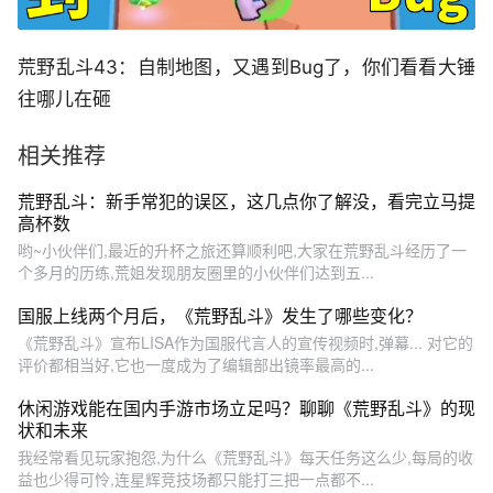
荒野乱斗43：自制地图，又遇到Bug了，你们看看大锤
往哪儿在砸
相关推荐
荒野乱斗：新手常犯的误区，这几点你了解没，看完立马提
高杯数
哟~小伙伴们,最近的升杯之旅还算顺利吧,大家在荒野乱斗经历了一
个多月的历练,荒姐发现朋友圈里的小伙伴们达到五...
国服上线两个月后，《荒野乱斗》发生了哪些变化？
《荒野乱斗》宣布LISA作为国服代言人的宣传视频时,弹幕... 对它的
评价都相当好,它也一度成为了编辑部出镜率最高的...
休闲游戏能在国内手游市场立足吗？聊聊《荒野乱斗》的现
状和未来
我经常看见玩家抱怨,为什么《荒野乱斗》每天任务这么少,每局的收
益也少得可怜,连星辉竞技场都只能打三把一点都不...