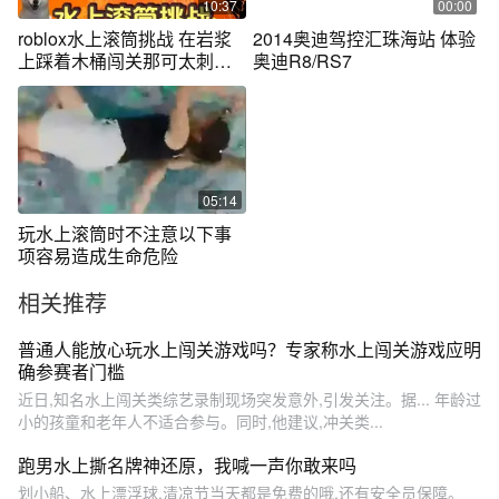
10:37
00:00
roblox水上滚筒挑战 在岩浆
2014奥迪驾控汇珠海站 体验
上踩着木桶闯关那可太刺激
奥迪R8/RS7
了！ #游戏
05:14
玩水上滚筒时不注意以下事
项容易造成生命危险
相关推荐
普通人能放心玩水上闯关游戏吗？专家称水上闯关游戏应明
确参赛者门槛
近日,知名水上闯关类综艺录制现场突发意外,引发关注。据... 年龄过
小的孩童和老年人不适合参与。同时,他建议,冲关类...
跑男水上撕名牌神还原，我喊一声你敢来吗
划小船、水上漂浮球,清凉节当天都是免费的哦,还有安全员保障。