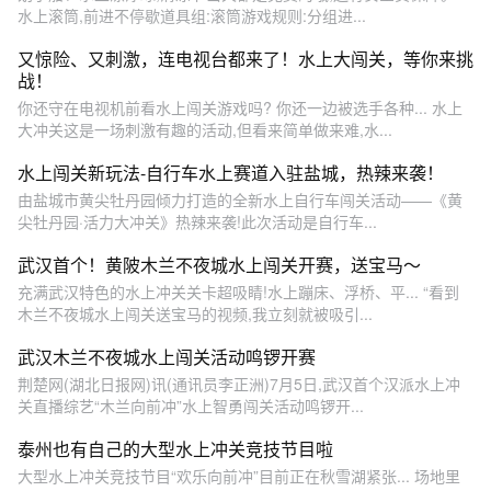
水上滚筒,前进不停歇道具组:滚筒游戏规则:分组进...
又惊险、又刺激，连电视台都来了！水上大闯关，等你来挑
战！
你还守在电视机前看水上闯关游戏吗? 你还一边被选手各种... 水上
大冲关这是一场刺激有趣的活动,但看来简单做来难,水...
水上闯关新玩法-自行车水上赛道入驻盐城，热辣来袭！
由盐城市黄尖牡丹园倾力打造的全新水上自行车闯关活动——《黄
尖牡丹园·活力大冲关》热辣来袭!此次活动是自行车...
武汉首个！黄陂木兰不夜城水上闯关开赛，送宝马～
充满武汉特色的水上冲关关卡超吸睛!水上蹦床、浮桥、平... “看到
木兰不夜城水上闯关送宝马的视频,我立刻就被吸引...
武汉木兰不夜城水上闯关活动鸣锣开赛
荆楚网(湖北日报网)讯(通讯员李正洲)7月5日,武汉首个汉派水上冲
关直播综艺“木兰向前冲”水上智勇闯关活动鸣锣开...
泰州也有自己的大型水上冲关竞技节目啦
大型水上冲关竞技节目“欢乐向前冲”目前正在秋雪湖紧张... 场地里