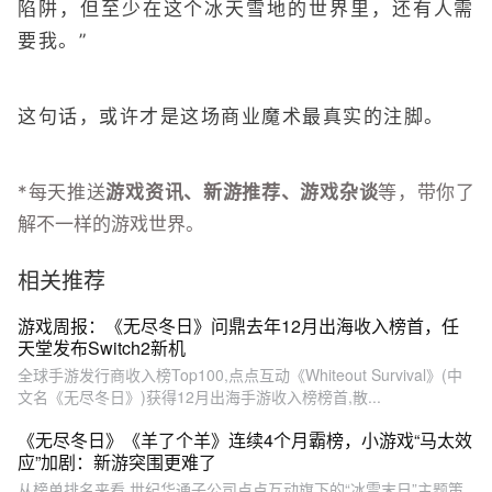
陷阱，但至少在这个冰天雪地的世界里，还有人需
要我。”
这句话，或许才是这场商业魔术最真实的注脚。
*每天推送
游戏资讯、新游推荐、游戏杂谈
等，带你了
解不一样的游戏世界。
相关推荐
游戏周报：《无尽冬日》问鼎去年12月出海收入榜首，任
天堂发布Switch2新机
全球手游发行商收入榜Top100,点点互动《Whiteout Survival》(中
文名《无尽冬日》)获得12月出海手游收入榜榜首,散...
《无尽冬日》《羊了个羊》连续4个月霸榜，小游戏“马太效
应”加剧：新游突围更难了
从榜单排名来看,世纪华通子公司点点互动旗下的“冰雪末日”主题策