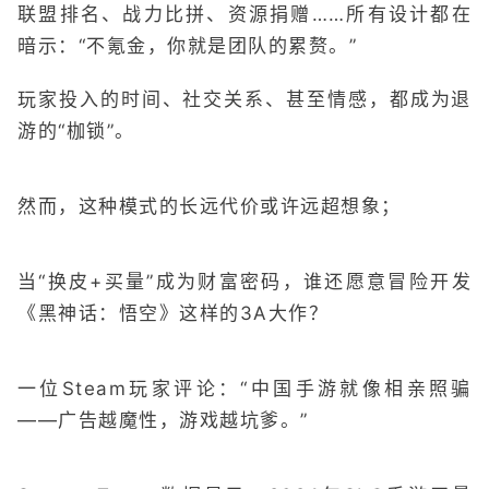
联盟排名、战力比拼、资源捐赠……所有设计都在
暗示：“不氪金，你就是团队的累赘。”
玩家投入的时间、社交关系、甚至情感，都成为退
游的“枷锁”。
然而，这种模式的长远代价或许远超想象；
当“换皮+买量”成为财富密码，谁还愿意冒险开发
《黑神话：悟空》这样的3A大作？
一位Steam玩家评论：“中国手游就像相亲照骗
——广告越魔性，游戏越坑爹。”