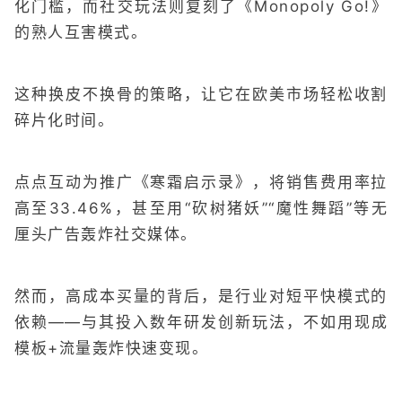
化门槛，而社交玩法则复刻了《Monopoly Go!》
的熟人互害模式。
这种换皮不换骨的策略，让它在欧美市场轻松收割
碎片化时间。
点点互动为推广《寒霜启示录》，将销售费用率拉
高至33.46%，甚至用“砍树猪妖”“魔性舞蹈”等无
厘头广告轰炸社交媒体。
然而，高成本买量的背后，是行业对短平快模式的
依赖——与其投入数年研发创新玩法，不如用现成
模板+流量轰炸快速变现。