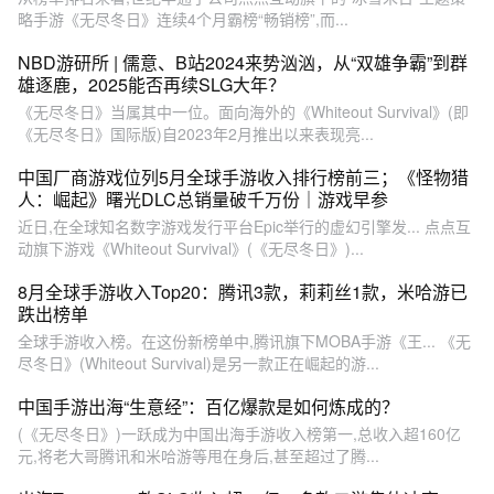
略手游《无尽冬日》连续4个月霸榜“畅销榜”,而...
NBD游研所 | 儒意、B站2024来势汹汹，从“双雄争霸”到群
雄逐鹿，2025能否再续SLG大年？
《无尽冬日》当属其中一位。面向海外的《Whiteout Survival》(即
《无尽冬日》国际版)自2023年2月推出以来表现亮...
中国厂商游戏位列5月全球手游收入排行榜前三；《怪物猎
人：崛起》曙光DLC总销量破千万份｜游戏早参
近日,在全球知名数字游戏发行平台Epic举行的虚幻引擎发... 点点互
动旗下游戏《Whiteout Survival》(《无尽冬日》)...
8月全球手游收入Top20：腾讯3款，莉莉丝1款，米哈游已
跌出榜单
全球手游收入榜。在这份新榜单中,腾讯旗下MOBA手游《王... 《无
尽冬日》(Whiteout Survival)是另一款正在崛起的游...
中国手游出海“生意经”：百亿爆款是如何炼成的？
(《无尽冬日》)一跃成为中国出海手游收入榜第一,总收入超160亿
元,将老大哥腾讯和米哈游等甩在身后,甚至超过了腾...