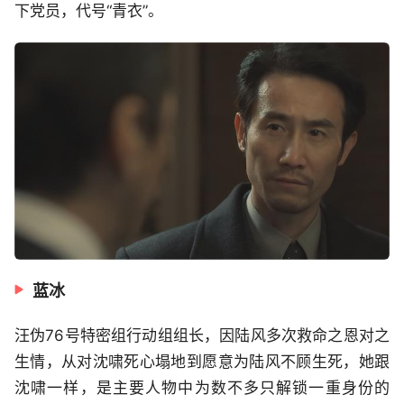
下党员，代号“青衣”。
蓝冰
汪伪76号特密组行动组组长，因陆风多次救命之恩对之
生情，从对沈啸死心塌地到愿意为陆风不顾生死，她跟
沈啸一样，是主要人物中为数不多只解锁一重身份的