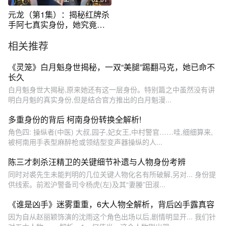
元龙（第1集）：揭秘红牌杀
手阿七真实身份，她究竟是
不是蔷薇
相关推荐
《灵笼》白月魁身世揭秘，一双“美腿”踢翻马克，她已命不
长久
白月魁身世大揭秘,原来她还有这一层身份。特别篇之中虽然没有讲
明白月魁的真实身份,但是结合官方推出的白月魁漫...
多重身份的背后 柯南身份转换全解析!
角色四: 操纵者(中医) 大叔,园子,妃女王,中村警官……哇,细细算来,
被柯南用手表型麻醉枪或领结型变声器操纵的人...
陈三才刺杀汪精卫的关键细节补遗与人物身份考辨
同时对裘先生未能判明的几位关键人物化名有所破解,另对... 身份提
供线索。前淞沪警备司令杨虎(左)及其“妻媵”田淑...
《谁是凶手》迷雾重重，6大人物全解析，背后凶手露真容
因为自从赵丽颖饰演的沈雨这个角色出场以后,剧情明显开... 我们针