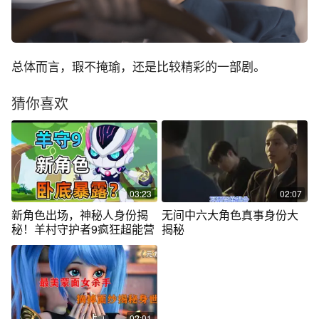
总体而言，瑕不掩瑜，还是比较精彩的一部剧。
猜你喜欢
03:23
02:07
新角色出场，神秘人身份揭
无间中六大角色真事身份大
秘！羊村守护者9疯狂超能营
揭秘
02:01