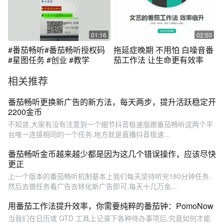
01:16
02:50
#番茄畅听#番茄畅听授权码
拖延症晚期 不用怕 白噪音番
#星图任务 #创业 #教学
茄工作法 让生命更有效率
相关推荐
番茄畅听更换新广告的新方法，每天两步，提升活跃稳定开
2200金币
不知道,大家有没有注意到一个细节抖音极速版跟番茄畅听这两个平
台唯一连接相同的一个任务,地方就是直播抖音极速...
番茄畅听金币越来越少都是因为这几个错误操作，应该尽快
更正
上一个版本的番茄畅听机制基本上我们每天坚持听完180分钟任务,
然后去做任务看广告去转化新广告即可,每天十几万金...
用番茄工作法提升效率，你需要纯粹的番茄钟：PomoNow
当我们在日历或 GTD 工具上记录下各种待办事项后,究竟如何才能