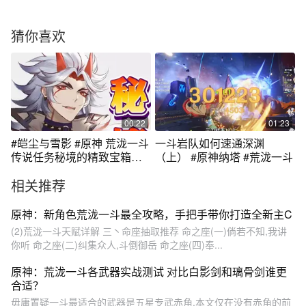
猜你喜欢
00:22
01:23
#皑尘与雪影 #原神 荒泷一斗
一斗岩队如何速通深渊
传说任务秘境的精致宝箱获
（上） #原神纳塔 #荒泷一斗
取方法。之前那个视频漏掉
相关推荐
了这个宝箱#荒泷一斗
原神：新角色荒泷一斗最全攻略，手把手带你打造全新主C
(2)荒泷一斗天赋详解 三丶命座抽取推荐 命之座(一)倘若不知,我讲
你听 命之座(二)纠集众人,斗倒御岳 命之座(四)奉...
原神：荒泷一斗各武器实战测试 对比白影剑和璃骨剑谁更
合适？
毋庸置疑一斗最适合的武器是五星专武赤角,本文仅在没有赤角的前