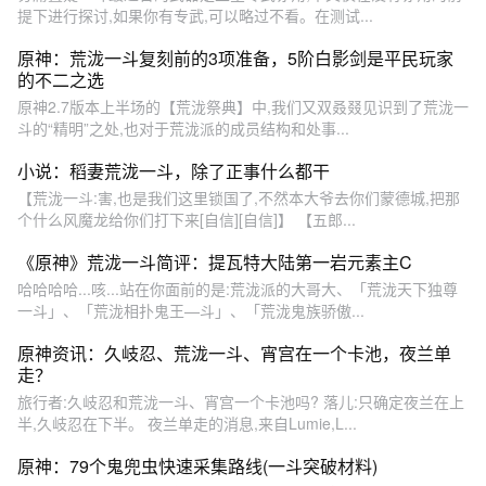
提下进行探讨,如果你有专武,可以略过不看。在测试...
原神：荒泷一斗复刻前的3项准备，5阶白影剑是平民玩家
的不二之选
原神2.7版本上半场的【荒泷祭典】中,我们又双叒叕见识到了荒泷一
斗的“精明”之处,也对于荒泷派的成员结构和处事...
小说：稻妻荒泷一斗，除了正事什么都干
【荒泷一斗:害,也是我们这里锁国了,不然本大爷去你们蒙德城,把那
个什么风魔龙给你们打下来[自信][自信]】 【五郎...
《原神》荒泷一斗简评：提瓦特大陆第一岩元素主C
哈哈哈哈...咳...站在你面前的是:荒泷派的大哥大、「荒泷天下独尊
一斗」、「荒泷相扑鬼王—斗」、「荒泷鬼族骄傲...
原神资讯：久岐忍、荒泷一斗、宵宫在一个卡池，夜兰单
走？
旅行者:久岐忍和荒泷一斗、宵宫一个卡池吗? 落儿:只确定夜兰在上
半,久岐忍在下半。 夜兰单走的消息,来自Lumie,L...
原神：79个鬼兜虫快速采集路线(一斗突破材料)