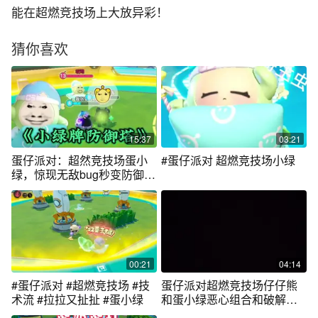
能在超燃竞技场上大放异彩！
猜你喜欢
15:37
03:21
蛋仔派对：超然竞技场蛋小
#蛋仔派对 超燃竞技场小绿
绿，惊现无敌bug秒变防御
塔？
00:21
04:14
#蛋仔派对 #超燃竞技场 #技
蛋仔派对超燃竞技场仔仔熊
术流 #拉拉又扯扯 #蛋小绿
和蛋小绿恶心组合和破解之
法