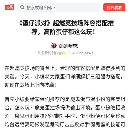
打开看看
《蛋仔派对》超燃竞技场阵容搭配推
荐，高阶蛋仔都这么玩！
陌陌聊游戏
头条新锐创作者
  2024-2-22 08:40
在超燃竞技场的舞台上，合理的阵容搭配是取得胜利的
关键。今天，小编将为家蛋们详细解析三组强力搭配，
助你在战场上所向披靡！
首先小编要给家蛋们推荐的是魔鬼蛋与蛋小粉的完美组
合。怎么玩？魔鬼蛋控场提供输出环境，蛋小粉绝招收
割。魔鬼蛋利用技能控制对手时，蛋小粉便可化身移动
炮台远距离轻松发起飓风打击击败对手!魔鬼蛋的技能可