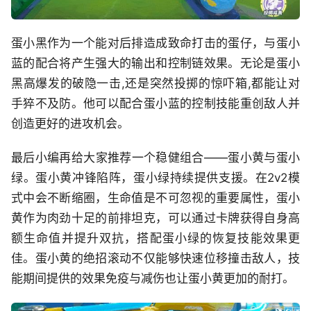
蛋小黑作为一个能对后排造成致命打击的蛋仔，与蛋小
蓝的配合将产生强大的输出和控制链效果。无论是蛋小
黑高爆发的破隐一击,还是突然投掷的惊吓箱,都能让对
手猝不及防。他可以配合蛋小蓝的控制技能重创敌人并
创造更好的进攻机会。
最后小编再给大家推荐一个稳健组合——蛋小黄与蛋小
绿。蛋小黄冲锋陷阵，蛋小绿持续提供支援。在2v2模
式中会不断缩圈，生命值是不可忽视的重要属性，蛋小
黄作为肉劲十足的前排坦克，可以通过卡牌获得自身高
额生命值并提升双抗，搭配蛋小绿的恢复技能效果更
佳。蛋小黄的绝招滚动不仅能够快速位移撞击敌人，技
能期间提供的效果免疫与减伤也让蛋小黄更加的耐打。