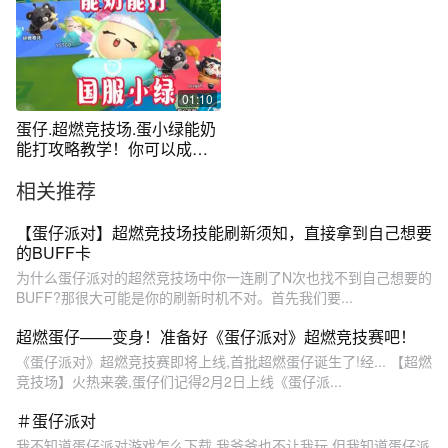
01:10
蛋仔.超燃竞技场.蛋小绿能奶
能打攻略教学！你可以成为
国服蛋小
相关推荐
【蛋仔派对】超燃竞技场技能刷新须知，直接拿到自己想要
的BUFF卡
为什么蛋仔派对的超然竞技场中你一连刷了N次也找不到自己想要的
BUFF?那很大可能是你的刷新时机不对。首先我们要...
超燃蛋仔——变身！准备好《蛋仔派对》超燃竞技赛吧！
《蛋仔派对》超燃竞技赛即将上线,首批超燃蛋仔诞生了!经... 【超燃
竞技场】火热来袭,蛋仔们记得2月2日上线《蛋仔派...
＃蛋仔派对
我不知道蛋仔派对游戏怎么下载,我爷爷也不让我玩,但我知道蛋仔派