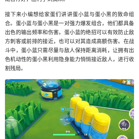
接下来小编想给家蛋们讲讲蛋小蓝与蛋小黑的致命组
合。蛋小蓝与蛋小黑是一对强力爆发组合，他们都具备
出色的输出频率和伤害。蛋小蓝的绝招可以有效防止敌
方刺客或前排的接近，也可以对其造成高额伤害。在战
斗中，蛋小蓝只需尽量与敌人保持距离消耗，让拥有出
色机动性的蛋小黑利用隐身能力悄悄接近敌人，进行收
割残局。