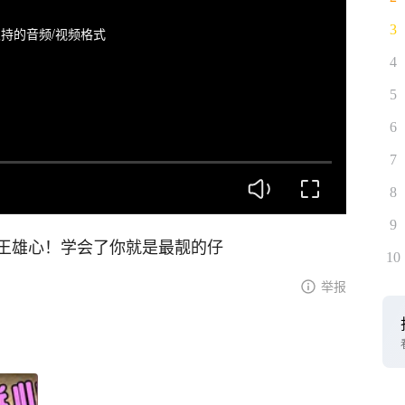
3
持的音频/视频格式
4
5
6
7
8
9
王雄心！学会了你就是最靓的仔
10
举报