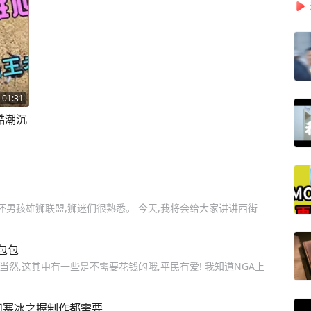
01:31
酷潮沉
坏男孩雄狮联盟,狮迷们很熟悉。 今天,我将会给大家讲讲西街
包包
当然,这其中有一些是不需要花钱的哦,平民有爱! 我知道NGA上
和寒冰之握制作都需要