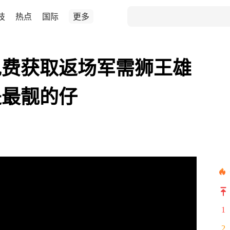
技
热点
国际
更多
免费获取返场军需狮王雄
是最靓的仔
1
2