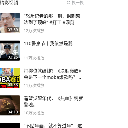
精彩视频
换一换
“怒斥记者的那一刻，讽刺感
达到了顶峰” #打工 #混剪
03:39
12万
次播放
110警察节丨我依然是我
03:25
11万
次播放
打排位就给钱？《决胜巅峰》
会是下一个moba爆款吗？#
决胜巅峰
03:33
11万
次播放
遥望觉醒年代，《热血》铸就
警魂。
04:19
10万
次播放
“不贴年画，就不算过年”，这