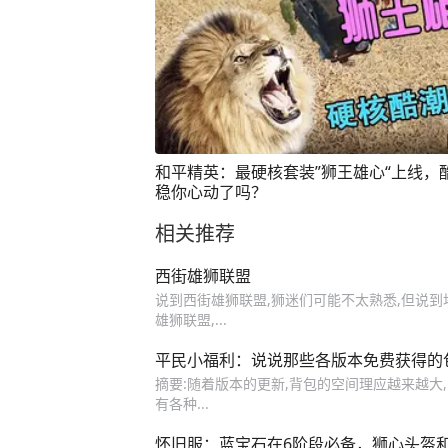
和平精英：最硬核套装”狮王雄心“上线，
稳你心动了吗？
相关推荐
西街雄狮联盟
说到西街雄狮联盟,狮迷们可能不太熟悉,但说到
雄狮联盟,...
平民小福利：说说那些各版本免费获得的
摘要:随着版本的更新,背包的空间理应越来越大,
有各种...
怀旧服：蓝宝石在6阶段必备，狮心头盔