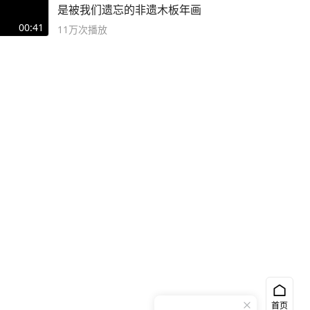
是被我们遗忘的非遗木板年画
00:41
11万
次播放
首页