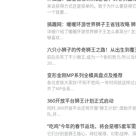
来说获得方式还是简单的。致于为什么要获得它,
一个就要...
搞趣网：暖暖环游世界狮子王省钱攻略 
详细介绍了暖暖环游世界狮子王怎么拿高分? 怎
够喜欢...
六只小狮子的传奇狮王之路！从出生到覆
前后杀死了不少狮王,成为一个新的势力,所以当
20...
变形金刚MP系列全模具盘点及推荐
各位老铁大家好!不知不觉间,一年时间就这样过
齐了MP全系...
360开放平台狮王计划正式启动
同时,360开放平台还将开展“狮王计划”,借
队,并...
“吃鸡”今年的春节返场，将会是哪5套军
它们分别是狮王雄心、绯红秘境、幻影战神、深