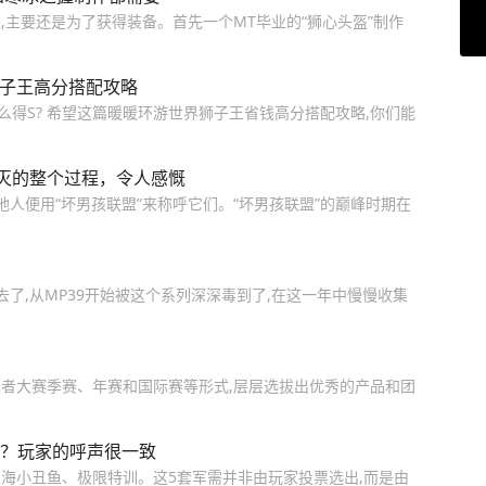
主要还是为了获得装备。首先一个MT毕业的“狮心头盔”制作
狮子王高分搭配攻略
么得S? 希望这篇暖暖环游世界狮子王省钱高分搭配攻略,你们能
灭的整个过程，令人感慨
地人便用“坏男孩联盟”来称呼它们。“坏男孩联盟”的巅峰时期在
去了,从MP39开始被这个系列深深毒到了,在这一年中慢慢收集
助开发者大赛季赛、年赛和国际赛等形式,层层选拔出优秀的产品和团
需？玩家的呼声很一致
海小丑鱼、极限特训。这5套军需并非由玩家投票选出,而是由