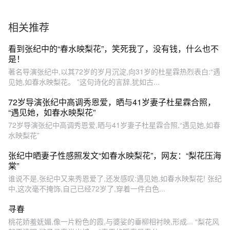
相关推荐
看到张纪中的“春水映梨花”，笑死我了，没有钱，什么也不
是！
著名导演张纪中,以其72岁的岁月沉淀,向31岁的杜星霖热烈表白:“遇
见她,如春水映梨花。 ”这句诗化的言辞,犹如古...
72岁导演张纪中高调秀恩爱，晒与41岁妻子杜星霖合照，
“遇见她，如春水映梨花”
72岁导演张纪中高调秀恩爱,晒与41岁妻子杜星霖合照,“遇见她,如春
水映梨花”
张纪中晒妻子性感照发文“如春水映梨花”，网友：“梨花压海
棠”
谁说不是,张纪中又来秀恩爱了,还发感叹:遇见她,如春水映梨花! 张纪
中,这次毫不掩饰,自己已经72岁了,穿着一件白色...
寻春
桃花娇羞妩媚,像一片粉色的霞,与婆娑的垂柳相衬映,形成... “梨花风