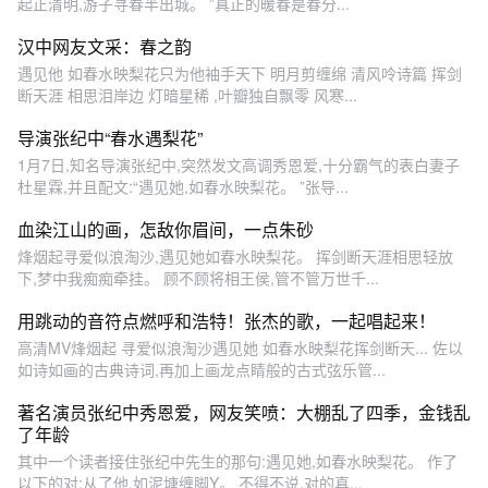
起正清明,游子寻春半出城。 ”真正的暖春是春分...
汉中网友文采：春之韵
遇见他 如春水映梨花只为他袖手天下 明月剪缠绵 清风呤诗篇 挥剑
断天涯 相思泪岸边 灯暗星稀 ,叶瓣独自飘零 风寒...
导演张纪中“春水遇梨花”
1月7日,知名导演张纪中,突然发文高调秀恩爱,十分霸气的表白妻子
杜星霖,并且配文:“遇见她,如春水映梨花。 ”张导...
血染江山的画，怎敌你眉间，一点朱砂
烽烟起寻爱似浪淘沙,遇见她如春水映梨花。 挥剑断天涯相思轻放
下,梦中我痴痴牵挂。 顾不顾将相王侯,管不管万世千...
用跳动的音符点燃呼和浩特！张杰的歌，一起唱起来！
高清MV烽烟起 寻爱似浪淘沙遇见她 如春水映梨花挥剑断天... 佐以
如诗如画的古典诗词,再加上画龙点睛般的古式弦乐管...
著名演员张纪中秀恩爱，网友笑喷：大棚乱了四季，金钱乱
了年龄
其中一个读者接住张纪中先生的那句:遇见她,如春水映梨花。 作了
以下的对:从了他,如泥塘缠脚Y。 不得不说,对的真...