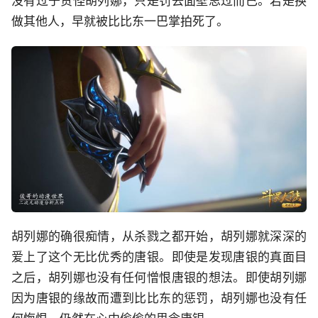
没有过于责怪胡列娜，只是罚去面壁思过而已。若是换
做其他人，早就被比比东一巴掌拍死了。
胡列娜的确很痴情，从杀戮之都开始，胡列娜就深深的
爱上了这个无比优秀的唐银。即使是发现唐银的真面目
之后，胡列娜也没有任何憎恨唐银的想法。即使胡列娜
因为唐银的缘故而遭到比比东的惩罚，胡列娜也没有任