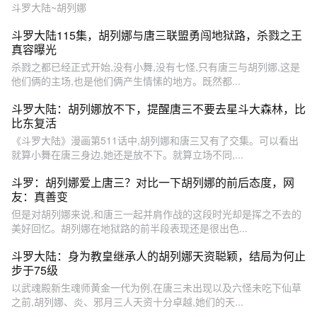
斗罗大陆~胡列娜
斗罗大陆115集，胡列娜与唐三联盟勇闯地狱路，杀戮之王
真容曝光
杀戮之都已经正式开始,没有小舞,没有七怪,只有唐三与胡列娜,这是
他们俩的主场,也是他们俩产生情愫的地方。既然都...
斗罗大陆：胡列娜放不下，提醒唐三不要去星斗大森林，比
比东复活
《斗罗大陆》漫画第511话中,胡列娜和唐三又有了交集。可以看出
就算小舞在唐三身边,她还是放不下。就算立场不同,...
斗罗：胡列娜爱上唐三？对比一下胡列娜的前后态度，网
友：真善变
但是对胡列娜来说,和唐三一起并肩作战的这段时光却是挥之不去的
美好回忆。胡列娜在地狱路的前半段表现还是很出色...
斗罗大陆：身为教皇继承人的胡列娜天资聪颖，结局为何止
步于75级
以武魂殿新生魂师黄金一代为例,在唐三未出现以及六怪未吃下仙草
之前,胡列娜、炎、邪月三人天资十分卓越,她们的天...