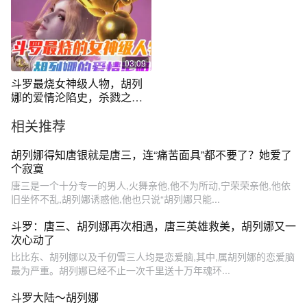
03:09
斗罗最烧女神级人物，胡列
娜的爱情沦陷史，杀戮之都
内的秘密往事
相关推荐
胡列娜得知唐银就是唐三，连“痛苦面具”都不要了？她爱了
个寂寞
唐三是一个十分专一的男人,火舞亲他,他不为所动,宁荣荣亲他,他依
旧坐怀不乱,胡列娜诱惑他,他也只说“胡列娜只能...
斗罗：唐三、胡列娜再次相遇，唐三英雄救美，胡列娜又一
次心动了
比比东、胡列娜以及千仞雪三人均是恋爱脑,其中,属胡列娜的恋爱脑
最为严重。胡列娜已经不止一次千里送十万年魂环...
斗罗大陆～胡列娜