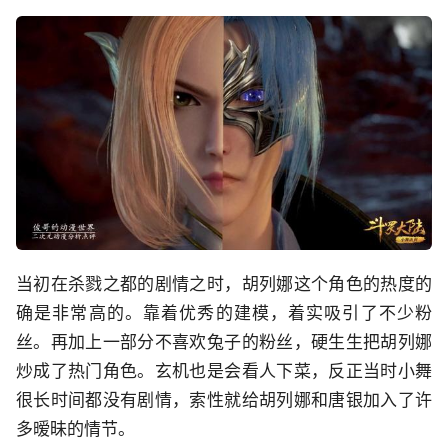
当初在杀戮之都的剧情之时，胡列娜这个角色的热度的
确是非常高的。靠着优秀的建模，着实吸引了不少粉
丝。再加上一部分不喜欢兔子的粉丝，硬生生把胡列娜
炒成了热门角色。玄机也是会看人下菜，反正当时小舞
很长时间都没有剧情，索性就给胡列娜和唐银加入了许
多暧昧的情节。