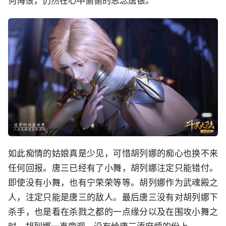
何悔恨，仍然在心中偷偷的思念唐银。
如此痴情的姑娘真是少见，可惜胡列娜的痴心也换不来
任何回报。唐三已经有了小舞，胡列娜注定只能错付。
即使没有小舞，也有宁荣荣等等。胡列娜作为武魂殿之
人，注定只能是唐三的敌人。最后唐三没有对胡列娜下
杀手，也是看在杀戮之都的一点缘分以及在围攻小舞之