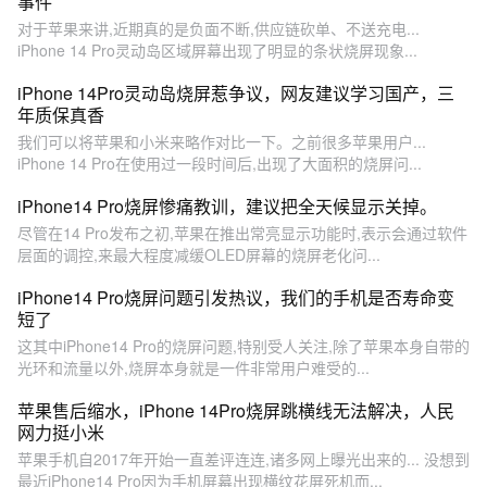
事件
对于苹果来讲,近期真的是负面不断,供应链砍单、不送充电...
iPhone 14 Pro灵动岛区域屏幕出现了明显的条状烧屏现象...
iPhone 14Pro灵动岛烧屏惹争议，网友建议学习国产，三
年质保真香
我们可以将苹果和小米来略作对比一下。之前很多苹果用户...
iPhone 14 Pro在使用过一段时间后,出现了大面积的烧屏问...
iPhone14 Pro烧屏惨痛教训，建议把全天候显示关掉。
尽管在14 Pro发布之初,苹果在推出常亮显示功能时,表示会通过软件
层面的调控,来最大程度减缓OLED屏幕的烧屏老化问...
iPhone14 Pro烧屏问题引发热议，我们的手机是否寿命变
短了
这其中iPhone14 Pro的烧屏问题,特别受人关注,除了苹果本身自带的
光环和流量以外,烧屏本身就是一件非常用户难受的...
苹果售后缩水，iPhone 14Pro烧屏跳横线无法解决，人民
网力挺小米
苹果手机自2017年开始一直差评连连,诸多网上曝光出来的... 没想到
最近iPhone14 Pro因为手机屏幕出现横纹花屏死机而...