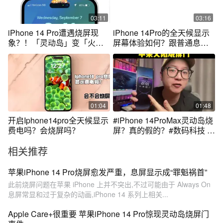
03:11
03:16
iPhone 14 Pro遭遇烧屏现
iPhone 14Pro的全天候显示
象？！「灵动岛」变「火烧
屏幕体验如何？跟普通息屏
岛」了！
显示区别很大
01:04
01:48
开启Iphone14pro全天候显示
#iPhone 14ProMax灵动岛烧
费电吗？会烧屏吗？
屏？真的假的？#数码科技 #
手机 #iphone14promax
相关推荐
苹果iPhone 14 Pro烧屏愈发严重，息屏显示成“罪魁祸首”
此前烧屏问题在苹果 iPhone 上并不突出,不过可能由于 Always On
息屏常显和过于复杂的动画,iPhone 14 系列上相关...
Apple Care+很重要 苹果iPhone 14 Pro惊现灵动岛烧屏门