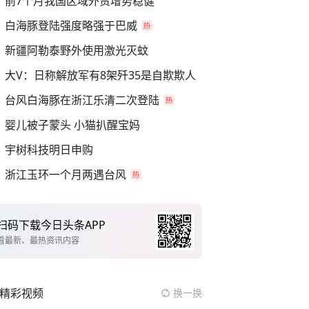
前7个月我国区域外贸增势稳健
白海豚登陆强度略强于巴威
新疆阿勒泰野外使用激光灭蚊
大V：日称解放军有8架歼35是自欺欺人
台风白海豚在浙江乐清二次登陆
婴儿被子蒙头 小猫扒醒宝妈
宇树科技明日申购
浙江玉环一个月两遇台风
扫码下载今日头条APP
看最新、最热资讯内容
精彩视频
换一换