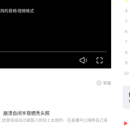
3
持的音频/视频格式
4
5
6
7
8
9
10
举报
，崩溃自闭半夜晒秃头照
青了,他曾经闹出过被路人抓拍上女厕所、在直播中口嗨称自己来