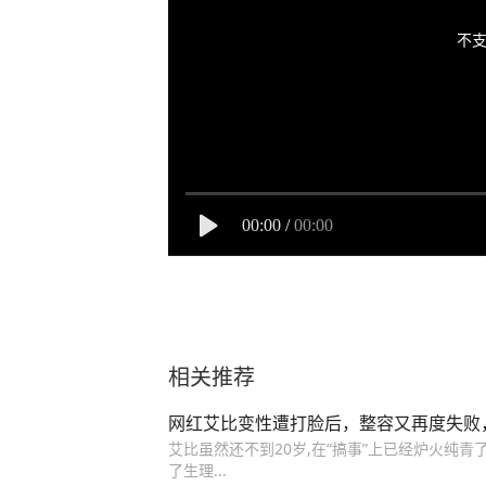
不支
00:00
/
00:00
相关推荐
网红艾比变性遭打脸后，整容又再度失败
艾比虽然还不到20岁,在“搞事”上已经炉火纯
了生理...