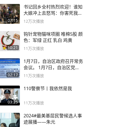
书记回乡全村热烈欢迎！谁知
大娘冲上去怒骂：你害死我儿
子
07:15
12万
次播放
钩针宠物猫咪项圈 唯棉5股 颜
色：军绿 正红 乳白 鸡黄
10:21
11万
次播放
1月7日，自治区政府召开常务
会议。 1月7日，自治区党委
副书记
02:17
11万
次播放
110警察节丨我依然是我
03:25
11万
次播放
2024#最美基层民警候选人事
迹展播——朱元