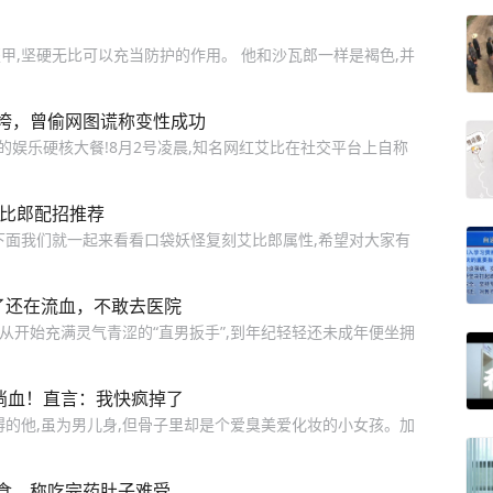
甲,坚硬无比可以充当防护的作用。 他和沙瓦郎一样是褐色,并
垮，曾偷网图谎称变性成功
的娱乐硬核大餐!8月2号凌晨,知名网红艾比在社交平台上自称
艾比郎配招推荐
下面我们就一起来看看口袋妖怪复刻艾比郎属性,希望对大家有
年了还在流血，不敢去医院
比)从开始充满灵气青涩的“直男扳手”,到年纪轻轻还未成年便坐拥
淌血！直言：我快疯掉了
碍的他,虽为男儿身,但骨子里却是个爱臭美爱化妆的小女孩。加
食，称吃完药肚子难受