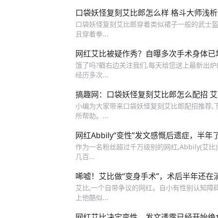
口袋妖怪复刻艾比郎怎么样 格斗大师浅析
口袋妖怪复刻艾比郎穿着类似裙子一般的武士盔
且穿着拳...
网红艾比被疑作秀？自曝多次手术身体已
饿了吗?戳右边关注我们,每天给您送上最新出炉
经历多次...
搞趣网：口袋妖怪复刻艾比郎怎么配招 
小编为大家带来口袋妖怪复刻艾比郎配招推荐,
所帮助。...
网红Abbily“变性”发文感慨后遗症，半
作为一名粉丝超过千万级别的网红,Abbily(艾
几百...
唏嘘！艾比做“变身手术”，术后半年还在
艾比,一个自带争议的网红。自小有性别认知障
上他酷似...
网红艾比决定变性，发文透露已经开始绝