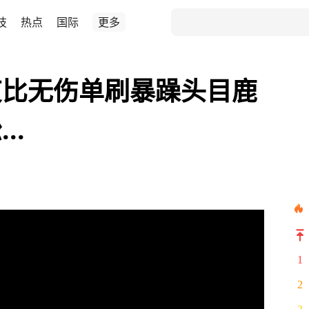
技
热点
国际
更多
艾比无伤单刷暴躁头目鹿
..
1
2