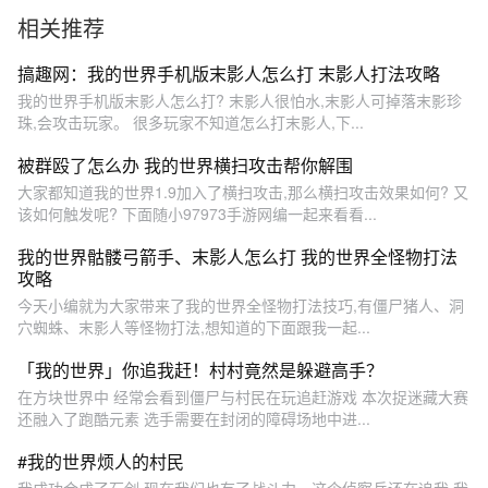
相关推荐
搞趣网：我的世界手机版末影人怎么打 末影人打法攻略
我的世界手机版末影人怎么打? 末影人很怕水,末影人可掉落末影珍
珠,会攻击玩家。 很多玩家不知道怎么打末影人,下...
被群殴了怎么办 我的世界横扫攻击帮你解围
大家都知道我的世界1.9加入了横扫攻击,那么横扫攻击效果如何? 又
该如何触发呢? 下面随小97973手游网编一起来看看...
我的世界骷髅弓箭手、末影人怎么打 我的世界全怪物打法
攻略
今天小编就为大家带来了我的世界全怪物打法技巧,有僵尸猪人、洞
穴蜘蛛、末影人等怪物打法,想知道的下面跟我一起...
「我的世界」你追我赶！村村竟然是躲避高手？
在方块世界中 经常会看到僵尸与村民在玩追赶游戏 本次捉迷藏大赛
还融入了跑酷元素 选手需要在封闭的障碍场地中进...
#我的世界烦人的村民
我成功合成了石剑,现在我们也有了战斗力。这个侦察兵还在追我,我