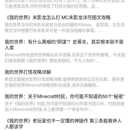
只能将其击败,同时也降低了村民对我的好感度。这...
《我的世界》末影龙怎么打 MC末影龙详尽图文攻略
我的世界当中的末影龙是官方给出的最终大boss。 虽然凋... 在生存
模式当中想要打败末影龙可是一件相当困难的事情。...
我的世界：有什么黑暗的“阴谋”？史蒂夫，其实根本就不是
人类
Minecraft所构造的世界看似风平浪静,实际这个世界所掩埋... 今天我
们便来聊聊《我的世界》那些黑暗的、不为人知的“...
我的世界打怪攻略详解
希望这篇我的世界打怪攻略详解,能够帮助到各位正在玩我... 更多更
好我的世界Minecraft攻略资料合成表,请关注搞趣网...
我的世界：关于Minecraft村民，你可能不知道的50个“秘密”
关于《我的世界》村民,你可能不知道的50件事!村民(Vill... 村民刚被
加入Minecraft的时候,头上都顶着一个命名叫作“...
《我的世界》老玩家也不一定懂的神操作 第三条能救命人
人都该学