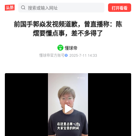
打开看看
前国手郭焱发视频道歉，曾直播称：陈
熠要懂点事，差不多得了
懂球帝
懂球帝官方账号
  2025-7-11 14:33