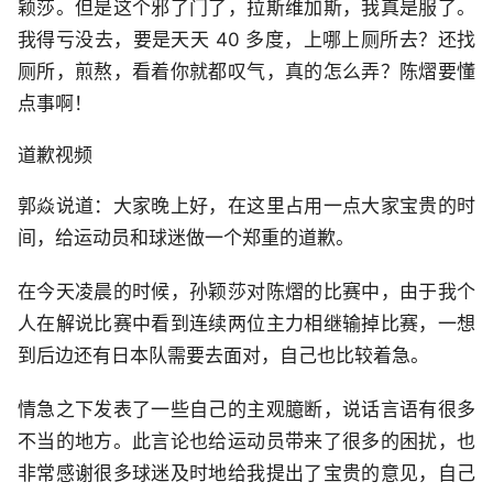
颖莎。但是这个邪了门了，拉斯维加斯，我真是服了。
我得亏没去，要是天天 40 多度，上哪上厕所去？还找
厕所，煎熬，看着你就都叹气，真的怎么弄？陈熠要懂
点事啊！
道歉视频
郭焱说道：大家晚上好，在这里占用一点大家宝贵的时
间，给运动员和球迷做一个郑重的道歉。
在今天凌晨的时候，孙颖莎对陈熠的比赛中，由于我个
人在解说比赛中看到连续两位主力相继输掉比赛，一想
到后边还有日本队需要去面对，自己也比较着急。
情急之下发表了一些自己的主观臆断，说话言语有很多
不当的地方。此言论也给运动员带来了很多的困扰，也
非常感谢很多球迷及时地给我提出了宝贵的意见，自己