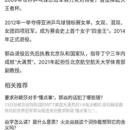
2009年世界乒乓球总冠军赛力克刘诗雯，首度捧起大
王者杯。
2012年一举夺得亚洲乒乓球锦标赛女单、女双、混双、
女团四项冠军，成为赛会史上首个女子“四金王”。2014
年正式退役。
郭焱退役后先后执教北京队和国家队，指导丁宁三年内
成就“大满贯”，2021年起担任北京航空航天大学体育部
副教授。
相关推荐
要求孙颖莎对手“懂点事”，郭焱的话犯了哪些错？
13日孙颖莎对阵陈熠的WTT美国大满贯的1/8淘汰赛时,担任解说嘉
宾的前世界冠军郭焱接连发出要求陈熠“懂点事儿”“...
焱字怎么读？是什么意思？火炎焱燚这个词你能想到它的含
义吗？