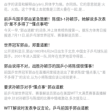
焱字的读音和解释焱(yàn),异体字为焲。亦同炀。它的意思就是:火
花、火焰。这个字看上去就像是三团火叠在一起,是...
前乒乓国手郭焱紧急致歉！陈熠3-1孙颖莎，她解说多次表
示“差不多得了”“懂点事吧”
今天一早,“郭焱道歉”的词条,冲上体育榜热搜第一。据东方体育日报
报道,7月11日,前乒乓球世界冠军、赛事解说员郭...
世界冠军郭焱，郑重道歉！
公开资料显示,郭焱1983年6月24日出生于北京,中国女子乒乓球队前
国手。2001年进入国家一队,同年在克罗地亚夺得首...
郭焱说得不对，战胜孙颖莎的国乒小将陈熠很懂事！
前国乒世界冠军郭焱在直播间里接连说出了要求陈熠“懂点事儿”“差
不多得了”的言论,认为小将陈熠应该让经验更丰...
要求孙颖莎对手“懂点事” 郭焱道歉
前乒乓球世界冠军、赛事解说员郭焱在美国WTT大满贯赛事直播解
说中,针对孙颖莎与陈熠的比赛中情绪激动,多次提及让...
WTT解说时发表争议言论，乒乓前国手郭焱道歉