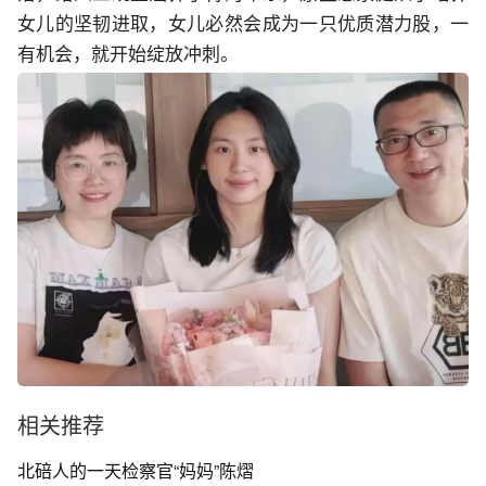
女儿的坚韧进取，女儿必然会成为一只优质潜力股，一
有机会，就开始绽放冲刺。
相关推荐
北碚人的一天检察官“妈妈”陈熠