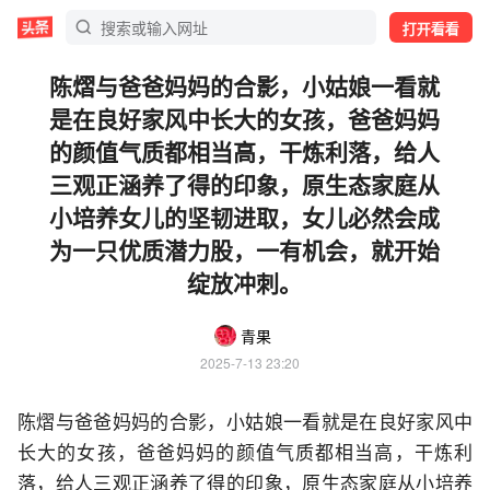
打开看看
陈熠与爸爸妈妈的合影，小姑娘一看就
是在良好家风中长大的女孩，爸爸妈妈
的颜值气质都相当高，干炼利落，给人
三观正涵养了得的印象，原生态家庭从
小培养女儿的坚韧进取，女儿必然会成
为一只优质潜力股，一有机会，就开始
绽放冲刺。
青果
2025-7-13 23:20
陈熠与爸爸妈妈的合影，小姑娘一看就是在良好家风中
长大的女孩，爸爸妈妈的颜值气质都相当高，干炼利
落，给人三观正涵养了得的印象，原生态家庭从小培养