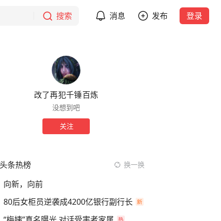
搜索
消息
发布
登录
改了再犯千锤百炼
没想到吧
关注
头条热榜
换一换
向新，向前
80后女柜员逆袭成4200亿银行副行长
“梅姨”真名曝光 对话受害者家属