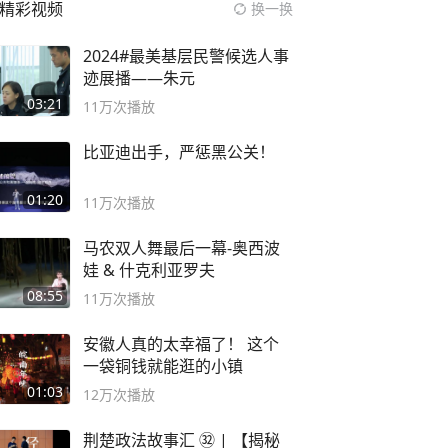
精彩视频
换一换
2024#最美基层民警候选人事
迹展播——朱元
03:21
11万
次播放
比亚迪出手，严惩黑公关！
01:20
11万
次播放
马农双人舞最后一幕-奥西波
娃 & 什克利亚罗夫
08:55
11万
次播放
安徽人真的太幸福了！ 这个
一袋铜钱就能逛的小镇
01:03
12万
次播放
荆楚政法故事汇 ㉜ | 【揭秘