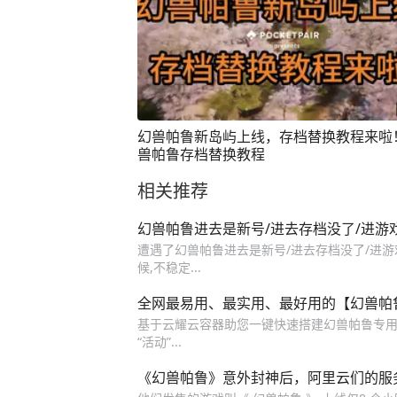
幻兽帕鲁新岛屿上线，存档替换教程来啦
兽帕鲁存档替换教程
相关推荐
幻兽帕鲁进去是新号/进去存档没了/进游
遭遇了幻兽帕鲁进去是新号/进去存档没了/进游
候,不稳定...
全网最易用、最实用、最好用的【幻兽帕
基于云耀云容器助您一键快速搭建幻兽帕鲁专用
“活动”...
《幻兽帕鲁》意外封神后，阿里云们的服