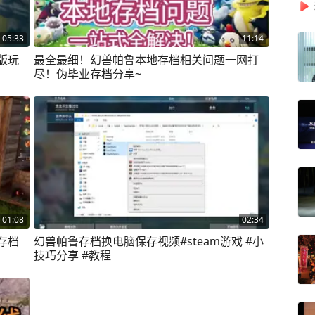
05:33
11:14
版玩
最全最细！幻兽帕鲁本地存档相关问题一网打
尽！伪毕业存档分享~
01:08
02:34
存档
幻兽帕鲁存档换电脑保存视频#steam游戏 #小
技巧分享 #教程