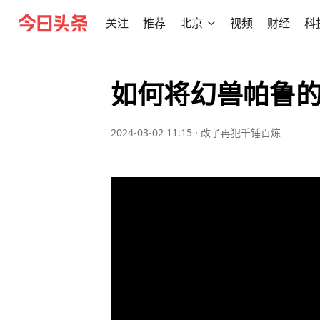
关注
推荐
北京
视频
财经
科
如何将幻兽帕鲁
2024-03-02 11:15
·
改了再犯千锤百炼