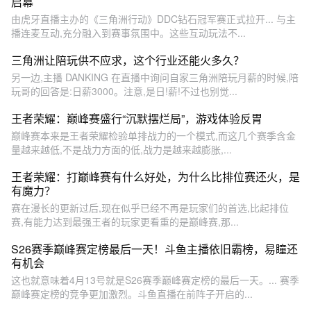
启幕
由虎牙直播主办的《三角洲行动》DDC钻石冠军赛正式拉开... 与主
播连麦互动,充分融入到赛事氛围中。这些互动玩法不...
三角洲让陪玩供不应求，这个行业还能火多久？
另一边,主播 DANKING 在直播中询问自家三角洲陪玩月薪的时候,陪
玩哥的回答是:日薪3000。注意,是日!薪!不过也别觉...
王者荣耀：巅峰赛盛行“沉默摆烂局”，游戏体验反胃
巅峰赛本来是王者荣耀检验单排战力的一个模式,而这几个赛季含金
量越来越低,不是战力方面的低,战力是越来越膨胀,...
王者荣耀：打巅峰赛有什么好处，为什么比排位赛还火，是
有魔力？
赛在漫长的更新过后,现在似乎已经不再是玩家们的首选,比起排位
赛,有能力达到最强王者的玩家更看重的是巅峰赛,那...
S26赛季巅峰赛定榜最后一天！斗鱼主播依旧霸榜，易瞳还
有机会
这也就意味着4月13号就是S26赛季巅峰赛定榜的最后一天。... 赛季
巅峰赛定榜的竞争更加激烈。斗鱼直播在前阵子开启的...