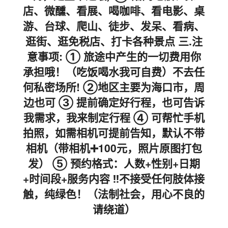
店、微醺、看展、喝咖啡、看电影、桌
游、台球、爬山、徒步、发呆、看病、
逛街、逛免税店、打卡各种景点 三.注
意事项: ① 旅途中产生的一切费用你
承担哦！（吃饭喝水我可自费）不去任
何私密场所! ②地区主要为海口市，周
边也可 ③ 提前确定好行程，也可告诉
我需求，我来制定行程 ④ 可帮忙手机
拍照，如需相机可提前告知，默认不带
相机（带相机➕100元，照片原图打包
发） ⑤ 预约格式：人数+性别+日期
+时间段+服务内容 ‼️不接受任何肢体接
触，纯绿色！（法制社会，用心不良的
请绕道）