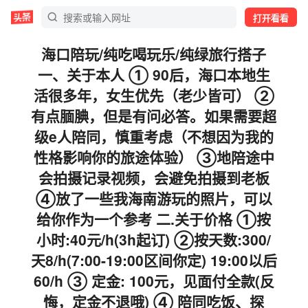
打开看看
海口陪玩/纯吃喝玩乐/纯绿旅行搭子
一、关于本人 ① 90后，海口本地生
活很多年，女生优先（老少皆可） ②
有点腼腆，但是有问必答。如果需要超
级e人陪同，慎重考虑（不想因为我的
性格影响你的旅途体验） ③地陪途中
会拍摄记录视频，会避免拍摄到老板
④放了一些我海南游玩的照片，可以
给你作为一个参考 二.关于价格 ①按
小时:40元/h(3h起订) ②按天数:300/
天8/h(7:00-19:00区间你定) 19:00以后
60/h ③ 定金: 100元，见面付全款(反
悔，定金不退哦) ④ 陪同吃饭、探