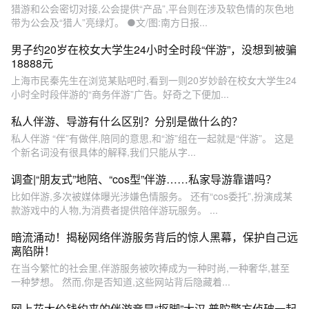
猎游和公会密切对接,公会提供“产品”,平台则在涉及软色情的灰色地
带为公会及“猎人”亮绿灯。 ●文/图:南方日报...
男子约20岁在校女大学生24小时全时段“伴游”，没想到被骗
18888元
上海市民秦先生在浏览某贴吧时,看到一则20岁妙龄在校女大学生24
小时全时段伴游的“商务伴游”广告。好奇之下便加...
私人伴游、导游有什么区别？分别是做什么的？
私人伴游 “伴”有做伴,陪同的意思,和“游”组在一起就是“伴游”。 这是
个新名词没有很具体的解释,我们只能从字...
调查|“朋友式”地陪、“cos型”伴游……私家导游靠谱吗？
比如伴游,多次被媒体曝光涉嫌色情服务。 还有“cos委托”,扮演成某
款游戏中的人物,为消费者提供陪伴游玩服务。 ...
暗流涌动！揭秘网络伴游服务背后的惊人黑幕，保护自己远
离陷阱！
在当今繁忙的社会里,伴游服务被吹捧成为一种时尚,一种奢华,甚至
一种梦想。 然而,你是否知道,这些网站背后隐藏着...
网上花大价钱约来的伴游竟是“抠脚”大汉 普陀警方侦破一起