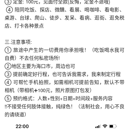
③ 定金: 100元，见面付全款(反悔，定金不退哦)
 ④ 陪同吃饭、探店、微醺、看展、喝咖啡、看电影、
桌游、台球、爬山、徒步、发呆、看病、逛街、逛免税
店、打卡各种景点
三.注意事项:
① 旅途中产生的一切费用你承担哦！（吃饭喝水我可
自费）不去任何私密场所!
②地区主要为海口市，周边也可
③ 提前确定好行程，也可告诉我需求，我来制定行程
④ 可帮忙手机拍照，如需相机可提前告知，默认不带
相机（带相机➕100元，照片原图打包发）
⑤ 预约格式：人数+性别+日期+时间段+服务内容
‼️不接受任何肢体接触，纯绿色！（法制社会，用心不良
的请绕道）