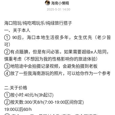
海南小懒精
2025-5-31 14:00
海口陪玩/纯吃喝玩乐/纯绿旅行搭子
一、关于本人
① 90后，海口本地生活很多年，女生优先（老少皆
可）
②有点腼腆，但是有问必答。如果需要超级e人陪同，
慎重考虑（不想因为我的性格影响你的旅途体验）
③地陪途中会拍摄记录视频，会避免拍摄到老板
④放了一些我海南游玩的照片，可以给你作为一个参考
二.关于价格
①按小时:40元/h(3h起订)
②按天数:300/天8/h(7:00-19:00区间你定)
19:00以后60/h