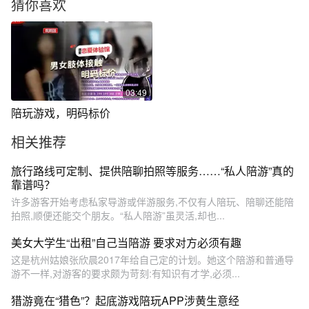
猜你喜欢
03:49
陪玩游戏，明码标价
相关推荐
旅行路线可定制、提供陪聊拍照等服务……“私人陪游”真的
靠谱吗？
许多游客开始考虑私家导游或伴游服务,不仅有人陪玩、陪聊还能陪
拍照,顺便还能交个朋友。“私人陪游”虽灵活,却也...
美女大学生“出租”自己当陪游 要求对方必须有趣
这是杭州姑娘张欣晨2017年给自己定的计划。她这个陪游和普通导
游不一样,对游客的要求颇为苛刻:有知识有才学,必须...
猎游竟在“猎色”？起底游戏陪玩APP涉黄生意经