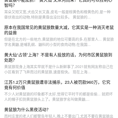
智吗？
耳朵又短又宽,犬齿又长又直,皮毛一般是棕黄色和橙黄色的,是一种
昼伏夜出的动物,特别是黄昏出没比较多。 黄鼠狼的...
原本在我国常见的黄鼠狼数量大减，它其实是一种消灭老鼠
的益兽
但是在北方的一些地方,黄鼠狼的地位可要高的多,在那里人... 黄鼠狼
学名黄鼬,是哺乳纲、鼬科的小型的食肉动物,在我国...
黄大仙“占领”上海？不是有人投放的话，为何市区黄鼠狼到
处跑？
黄鼠狼现身上海其实早就不是什么新鲜事了,2021就有网友称自己在
小区看到了飞奔而过的黄鼠狼,速度极快。 现在上海...
江苏1.2万只黄鼠狼遭非法捕杀，23人被罚款960万，它究
竟有何价值
不少人对黄鼠狼的印象都不太好,觉得它平时干的都是些偷... 就把坏
人的帽子扣到黄鼠狼头上了。黄鼠狼学名叫做黄鼬,...
黄鼠狼为什么黑夜活动？
而村庄里的老人们都警告年轻人,晚上不要出门,尤其不要在黄鼠狼出