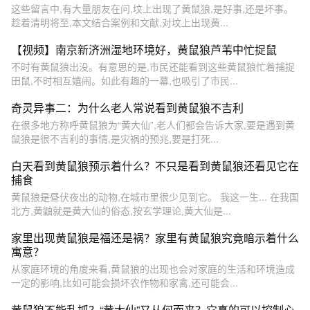
这些留言中,有大量朋友在问,坟上出现了黄鼠狼,是好事,还是坏事。
趁着清明将至,本文结合案例和文献,对坟上出现黄...
【视频】南京新济洲湿地环境好，黄鼠狼芦苇中忙捉鼠
不时有黄鼠狼出没。有意思的是,市民还能看到这些黄鼠狼忙着捕捉
田鼠,不时相互嬉闹。如此有趣的一幕,也吸引了市民...
奇灵异事二：为什么老人常说看到黄鼠狼不吉利
在很多地方称呼黄鼠狼为“黄大仙”,老人们都会告诉大家,要是遇到黄
鼠狼是很不吉利的事情,是灾祸的预兆,要是打死...
白天看到黄鼠狼预示着什么？不只是看到黄鼠狼还看见它在
捕食
黄鼠狼是昼伏夜出的动物,在城市里很少见到它。 我这一生... 在我国
北方,黄鼬就是黄大仙的俗态,按玄学理论,黄大仙是...
家里出现黄鼠狼是福还是祸？家里有黄鼠狼究竟暗示着什么
寓意？
从家庭环境的角度来看,黄鼠狼的出现也会对家庭的生活和环境造成
一定的影响,比如可能会损坏农作物和家禽,还可能会...
黄鼠狼不能乱抓？“黄大仙”又从何而来？它真的可以控制心