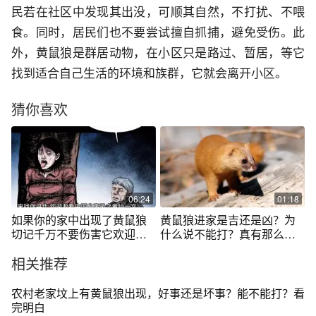
民若在社区中发现其出没，可顺其自然，不打扰、不喂
食。同时，居民们也不要尝试擅自抓捕，避免受伤。此
外，黄鼠狼是群居动物，在小区只是路过、暂居，等它
找到适合自己生活的环境和族群，它就会离开小区。
猜你喜欢
06:24
01:18
如果你的家中出现了黄鼠狼
黄鼠狼进家是吉还是凶？为
切记千万不要伤害它欢迎收
什么说不能打？真有那么邪
看中国鬼事录
门吗?
相关推荐
农村老家坟上有黄鼠狼出现，好事还是坏事？能不能打？看
完明白