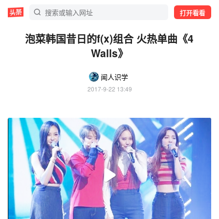
打开看看
泡菜韩国昔日的f(x)组合 火热单曲《4
Walls》
闻人识学
2017-9-22 13:49