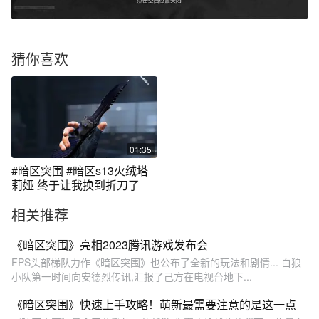
猜你喜欢
01:35
#暗区突围 #暗区s13火绒塔
莉娅 终于让我换到折刀了
相关推荐
《暗区突围》亮相2023腾讯游戏发布会
FPS头部梯队力作《暗区突围》也公布了全新的玩法和剧情... 白狼
小队第一时间向安德烈传讯,汇报了己方在电视台地下...
《暗区突围》快速上手攻略！萌新最需要注意的是这一点