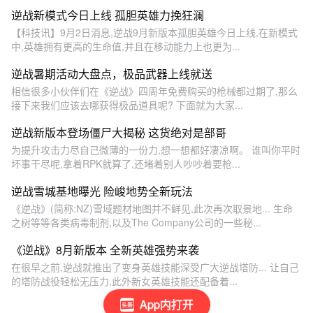
逆战新模式今日上线 孤胆英雄力挽狂澜
【科技讯】9月2日消息,逆战9月新版本孤胆英雄今日上线,在新模式
中,英雄拥有更高的生命值,并且在移动能力上也更为...
逆战暑期活动大盘点，极品武器上线就送
相信很多小伙伴们在《逆战》四周年免费购买的枪械都过期了,那么
接下来我们应该去哪获得极品道具呢? 下面就为大家...
逆战新版本登场僵尸大揭秘 这货绝对是部哥
为提升攻击力尽自己微薄的一份力,想一想都好凄凉啊。 谁叫你平时
坏事干尽呢,拿着RPK就算了,还堵着别人吵吵着要枪...
逆战雪城基地曝光 险峻地势全新玩法
《逆战》(简称:NZ)雪域题材地图并不鲜见,此次再次取景地... 生命
之树等等各类病毒制剂,以及The Company公司的一些秘...
《逆战》8月新版本 全新英雄强势来袭
在很早之前,逆战就推出了变身英雄技能深受广大逆战塔防... 让自己
的塔防战役轻松无压力,此外新女英雄技能还配备着...
App内打开