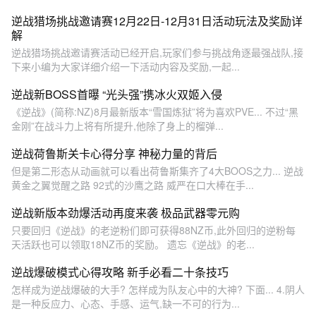
逆战猎场挑战邀请赛12月22日-12月31日活动玩法及奖励详
解
逆战猎场挑战邀请赛活动已经开启,玩家们参与挑战角逐最强战队,接
下来小编为大家详细介绍一下活动内容及奖励,一起...
逆战新BOSS首曝 “光头强”携冰火双姬入侵
《逆战》(简称:NZ)8月最新版本“雪国炼狱”将为喜欢PVE... 不过“黑
金刚”在战斗力上将有所提升,他除了身上的榴弹...
逆战荷鲁斯关卡心得分享 神秘力量的背后
但是第二形态从动画就可以看出荷鲁斯集齐了4大BOOS之力... 逆战
黄金之翼觉醒之路 92式的沙鹰之路 威严在口大棒在手...
逆战新版本劲爆活动再度来袭 极品武器零元购
只要回归《逆战》的老逆粉们即可获得88NZ币,此外回归的逆粉每
天活跃也可以领取18NZ币的奖励。 遗忘《逆战》的老...
逆战爆破模式心得攻略 新手必看二十条技巧
怎样成为逆战爆破的大手? 怎样成为队友心中的大神? 下面... 4.阴人
是一种反应力、心态、手感、运气,缺一不可的行为...