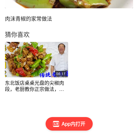
肉沫青椒的家常做法
猜你喜欢
08:11
东北饭店桌桌光盘的尖椒肉
段，老厨教你正宗做法，比
熘肉段更解馋
App内打开