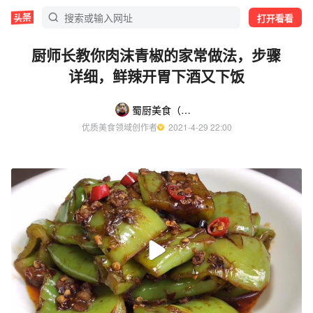
打开看看
厨师长教你肉沫青椒的家常做法，步骤
详细，鲜辣开胃下酒又下饭
蜀厨美食（教做家常菜）
优质美食领域创作者
  2021-4-29 22:00