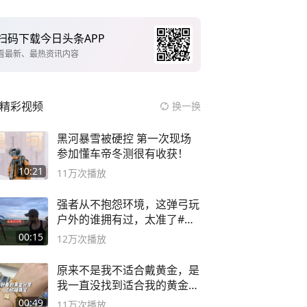
扫码下载今日头条APP
看最新、最热资讯内容
精彩视频
换一换
黑河暴雪被硬控 第一次现场
参加懂车帝冬测很有收获！
10:21
11万
次播放
强者从不抱怨环境，这弹弓玩
户外的谁拥有过，太准了#弹
弓#户外
00:15
12万
次播放
原来不是我不适合戴黄金，是
我一直没找到适合我的黄金
😭
00:49
11万
次播放