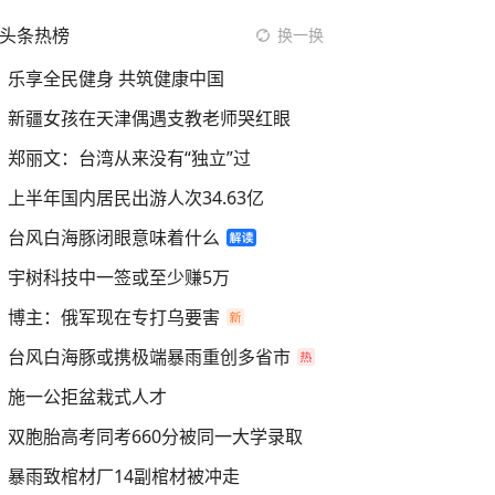
头条热榜
换一换
乐享全民健身 共筑健康中国
新疆女孩在天津偶遇支教老师哭红眼
郑丽文：台湾从来没有“独立”过
上半年国内居民出游人次34.63亿
台风白海豚闭眼意味着什么
宇树科技中一签或至少赚5万
博主：俄军现在专打乌要害
台风白海豚或携极端暴雨重创多省市
施一公拒盆栽式人才
双胞胎高考同考660分被同一大学录取
暴雨致棺材厂14副棺材被冲走