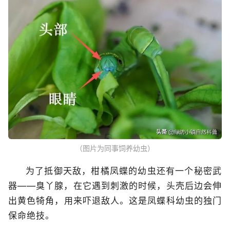
（图片为同事饲养幼虫）
为了抵御天敌，柑橘凤蝶的幼虫还有一个秘密武
器——臭丫腺，在它遇到刺激的时候，头壳后边会伸
出黄色犄角，用来吓退敌人。这是凤蝶科幼虫的独门
保命绝技。