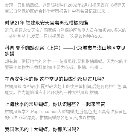
发现一只柑橘凤蝶。这是该物种在2002年2月柑橘凤蝶在《福建天
宝岩自然保护区综合科学考察报告》中有名录记载以来...
时隔21年 福建永安天宝岩再现柑橘凤蝶
近日,福建永安天宝岩国家级自然保护区监测人员在海拔900多米的
一处牡荆丛上,发现一只柑橘凤蝶。 这是该物种在20...
科普|夏季蝴蝶观察（上篇）——北京城市与浅山地区常见
蝴蝶
却有着非常接地气的名字——花椒凤蝶,又称柑橘凤蝶。因为它的主
要寄主植物为芸香科植物(主要为花椒、柑橘、枸橘...
在西安生活的你 这些常见的蝴蝶你都见过几种？
柑橘凤蝶:春型较小 夏型较大翅上斑纹黑黄相间,后翅臀角橙红色,具
尾突。作为能够适应市区环境的一种大型凤蝶,柑橘...
上海秋季的常见蝴蝶，你认识哪些？一起来鉴赏
柑橘凤蝶学名:Papilio xuthus大型蝴蝶,翅膀黑色,翅面具有许多黄色
的带纹,非常漂亮。柑橘凤蝶顾名思义,幼虫以柑橘...
我国常见的十大蝴蝶，你都见过吗？