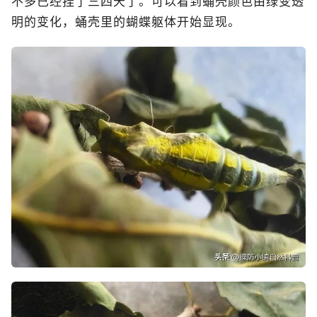
不多已经挂了三四天了。可以看到蛹壳颜色由绿变透
明的变化，蛹壳里的蝴蝶躯体开始显现。