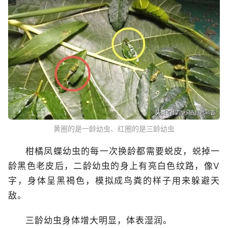
黄圈的是一龄幼虫、红圈的是三龄幼虫
柑橘凤蝶幼虫的每一次换龄都需要蜕皮，
蜕
掉一
龄黑色老皮后，二龄幼虫的身上有亮白色纹路，像V
字，身体呈黑褐色，模拟成鸟粪的样子用来躲避天
敌。
三龄幼虫身体增大明显，体表湿润。