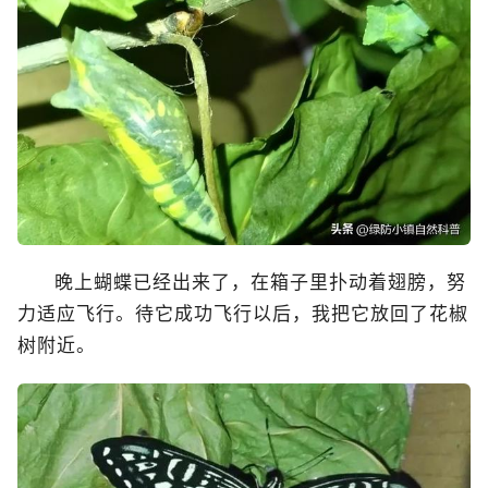
晚上蝴蝶已经出来了，在箱子里扑动着翅膀，努
力适应飞行。待它成功飞行以后，我把它放回了花椒
树附近。