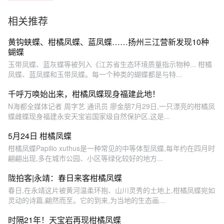
相关推荐
黄钩蛱蝶、柑橘凤蝶、蓝凤蝶……扬州三江营新发现10种
蝴蝶
玉带凤蝶、蓝灰蝶等被列入《江苏省生态环境质量指示物种... 柑橘
凤蝶、蓝凤蝶和玉带凤蝶。每一个种类的蝴蝶都是与特...
千呼万唤始出来，柑橘凤蝶现身福建此地！
N海都全媒体记者 周字艺 通讯员 廖金朋7月29日,一只漂亮的柑橘凤
蝶雌蝶现身福建永安天宝岩国家级自然保护区,这是...
5月24日 柑橘凤蝶
柑橘凤蝶Papilio xuthus是一种常见的中等体型凤蝶,每年约在四月时
翩翩出现,多在城市公园、小区等绿化较好的地方...
陇拍客|永靖：春日来客柑橘凤蝶
春日,在永靖这片被黄河温柔环抱、山川灵秀的土地上,柑橘凤蝶宛如
灵动的诗篇,翩然而至。它的到来,为当地的生态画...
时隔21年！天宝岩再现柑橘凤蝶