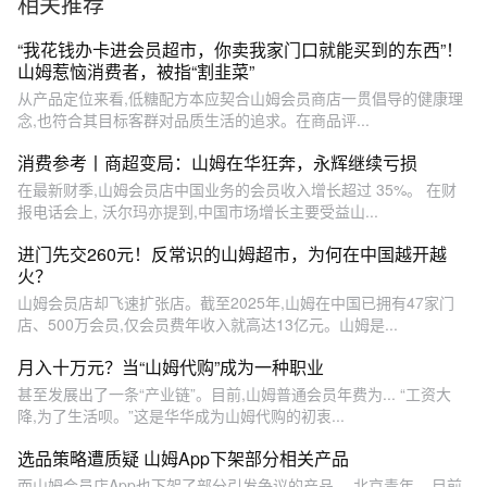
相关推荐
“我花钱办卡进会员超市，你卖我家门口就能买到的东西”！
山姆惹恼消费者，被指“割韭菜”
从产品定位来看,低糖配方本应契合山姆会员商店一贯倡导的健康理
念,也符合其目标客群对品质生活的追求。在商品评...
消费参考丨商超变局：山姆在华狂奔，永辉继续亏损
在最新财季,山姆会员店中国业务的会员收入增长超过 35%。 在财
报电话会上, 沃尔玛亦提到,中国市场增长主要受益山...
进门先交260元！反常识的山姆超市，为何在中国越开越
火？
山姆会员店却飞速扩张店。截至2025年,山姆在中国已拥有47家门
店、500万会员,仅会员费年收入就高达13亿元。山姆是...
月入十万元？当“山姆代购”成为一种职业
甚至发展出了一条“产业链”。目前,山姆普通会员年费为... “工资大
降,为了生活呗。”这是华华成为山姆代购的初衷...
选品策略遭质疑 山姆App下架部分相关产品
而山姆会员店App也下架了部分引发争议的产品。 北京青年... 目前