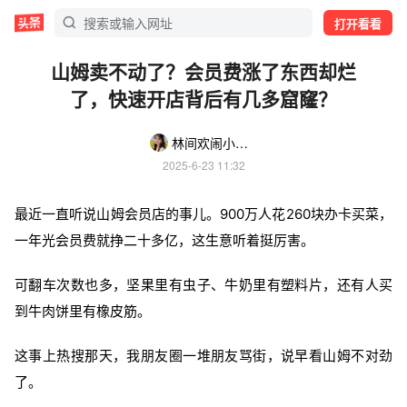
打开看看
山姆卖不动了？会员费涨了东西却烂
了，快速开店背后有几多窟窿？
林间欢闹小松鼠
2025-6-23 11:32
最近一直听说山姆会员店的事儿。900万人花260块办卡买菜，
一年光会员费就挣二十多亿，这生意听着挺厉害。
可翻车次数也多，坚果里有虫子、牛奶里有塑料片，还有人买
到牛肉饼里有橡皮筋。
这事上热搜那天，我朋友圈一堆朋友骂街，说早看山姆不对劲
了。