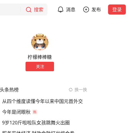
搜索
消息
发布
登录
柠檬棒棒糖
关注
头条热榜
换一换
从四个维度读懂今年以来中国元首外交
今年是闭眼秋
9岁120斤啦啦队女孩跳舞火出圈