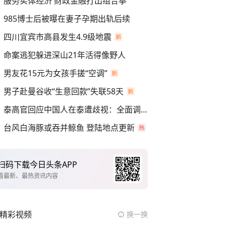
服务实体经济 财政金融打出组合拳
985博士后被曝在妻子孕期出轨后续
四川宜宾市高县发生4.9级地震
命案逃犯躲进深山21年活得像野人
男友花15元为女孩手搓“空调”
男子赴曼谷收“生意回款”失联58天
泰高官回应中国人在泰遭歧视：全面调查
台风白海豚或吞并鲸鱼 登陆地点更新
扫码下载今日头条APP
看最新、最热资讯内容
精彩视频
换一换