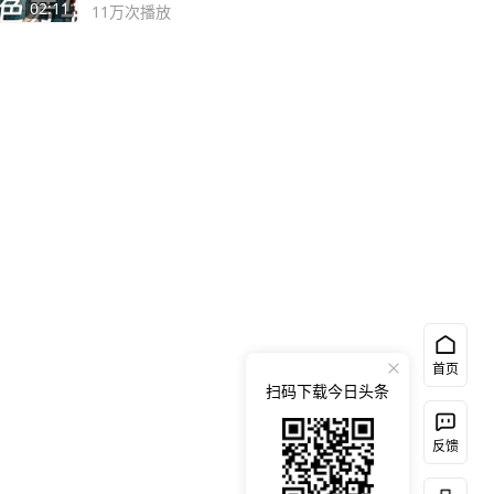
奸？
02:11
11万
次播放
首页
扫码下载今日头条
反馈