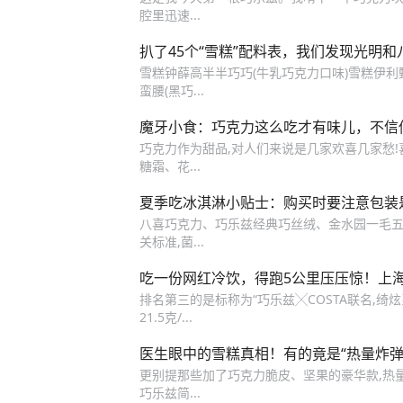
腔里迅速...
扒了45个“雪糕”配料表，我们发现光明
雪糕钟薛高半半巧巧(牛乳巧克力口味)雪糕伊
蛮腰(黑巧...
魔牙小食：巧克力这么吃才有味儿，不信
巧克力作为甜品,对人们来说是几家欢喜几家愁!喜欢
糖霜、花...
夏季吃冰淇淋小贴士：购买时要注意包装
八喜巧克力、巧乐兹经典巧丝绒、金水园一毛
关标准,菌...
吃一份网红冷饮，得跑5公里压压惊！上
排名第三的是标称为“巧乐兹╳COSTA联名,
21.5克/...
医生眼中的雪糕真相！有的竟是“热量炸弹”
更别提那些加了巧克力脆皮、坚果的豪华款,热量能
巧乐兹简...