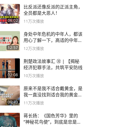
比反派还像反派的正派主角，
全员都是大恶人！
06:02
11万
次播放
身处中年危机的中年人，都该
用心了解一下，高适的中年逆
袭之路
12:57
12万
次播放
荆楚政法故事汇 ㉜ | 【揭秘
经济犯罪手法，共筑平安防线
02:08
10万
次播放
原来不是我不适合戴黄金，是
我一直没找到适合我的黄金
😭
00:49
11万
次播放
蒋长扬：《国色芳华》里的
“神秘花鸟使”，到底是忠是