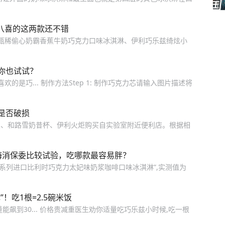
和八喜的这两款还不错
利甄稀偷心奶霸香蕉牛奶巧克力口味冰淇淋、伊利巧乐兹绮炫小
你也试试？
的是巧... 制作方法Step 1: 制作巧克力芯请输入图片描述将
是否破损
五、和路雪奶昔杯、伊利火炬购买自实验室附近便利店。根据相
海消保委比较试验，吃哪款最容易胖？
绮炫系列进口比利时巧克力太妃味奶浆咖啡口味冰淇淋”,实测值为
！吃1根=2.5碗米饭
飙到30... 价格贵减重医生劝你适量吃巧乐兹小时候,吃一根