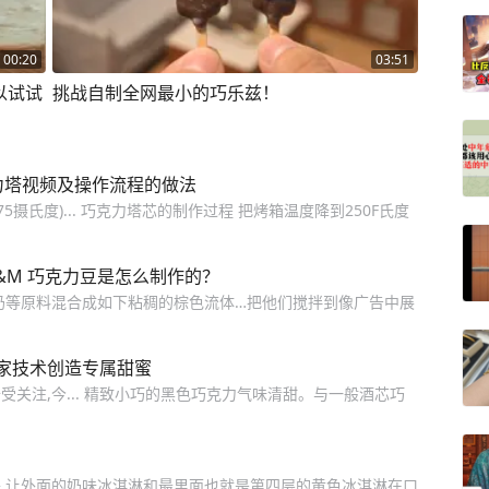
00:20
03:51
以试试
挑战自制全网最小的巧乐兹！
力塔视频及操作流程的做法
75摄氏度)... 巧克力塔芯的制作过程 把烤箱温度降到250F氏度
&M 巧克力豆是怎么制作的？
奶等原料混合成如下粘稠的棕色流体…把他们搅拌到像广告中展
家技术创造专属甜蜜
关注,今... 精致小巧的黑色巧克力气味清甜。与一般酒芯巧
,让外面的奶味冰淇淋和最里面也就是第四层的黄色冰淇淋在口