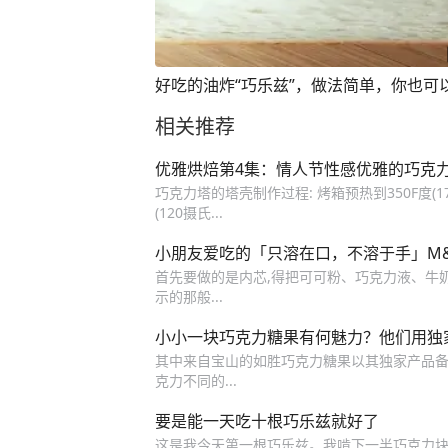
好吃的油炸“巧乐兹”，做法简单，你也可
相关推荐
优雅烘焙第4集：情人节性感优雅的巧克
巧克力塔的塔壳制作过程: 烤箱预热到350F度(1
(120摄氏...
小朋友爱吃的「只溶在口，不溶于手」M
首先要做的是内芯,得把可可粉、巧克力液、牛
示的那般...
小小一块巧克力糖果有何魅力？他们用独
其中来自宝山的如胜巧克力糖果以其独家产品备受
克力不同的...
要是能一天吃十根巧乐兹就好了
这是我今天第一根巧乐兹。我啃下一半巧克力块