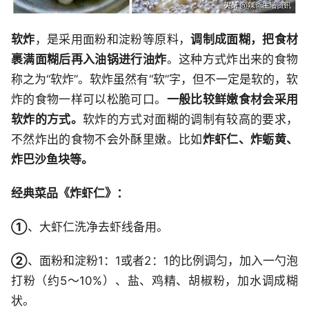
软炸
，是采用面粉和淀粉等原料，
调制成面糊，把食材
裹满面糊后再入油锅进行油炸
。这种方式炸出来的食物
称之为“软炸”。软炸虽然有“软”字，但不一定是软的，软
炸的食物一样可以松脆可口。
一般比较鲜嫩食材会采用
软炸的方式。
软炸的方式对面糊的调制有较高的要求，
不然炸出的食物不会外酥里嫩。比如
炸虾仁、炸蛎黄、
炸巴沙鱼块等。
经典菜品《炸虾仁》：
①
、大虾仁洗净去虾线备用。
②
、面粉和淀粉1：1或者2：1的比例调匀，加入一勺泡
打粉（约5～10%）、盐、鸡精、胡椒粉，加水调成糊
状。