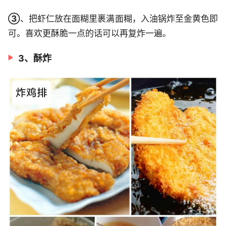
③
、把虾仁放在面糊里裹满面糊，入油锅炸至金黄色即
可。喜欢更酥脆一点的话可以再复炸一遍。
3、酥炸