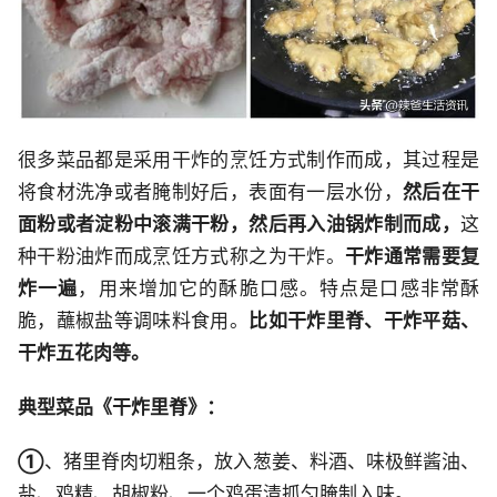
很多菜品都是采用干炸的烹饪方式制作而成，其过程是
将食材洗净或者腌制好后，表面有一层水份，
然后在干
面粉或者淀粉中滚满干粉，然后再入油锅炸制而成，
这
种干粉油炸而成烹饪方式称之为干炸。
干炸通常需要复
炸一遍
，用来增加它的酥脆口感。特点是口感非常酥
脆，蘸椒盐等调味料食用。
比如干炸里脊、干炸平菇、
干炸五花肉等。
典型菜品《干炸里脊》：
①
、猪里脊肉切粗条，放入葱姜、料酒、味极鲜酱油、
盐、鸡精、胡椒粉、一个鸡蛋清抓匀腌制入味。