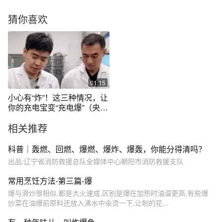
猜你喜欢
01:15
小心有“炸”！这三种情况，让
你的充电宝变“充电爆”（央视
频号：总台电视资讯）
相关推荐
科普｜轰燃、回燃、爆燃、爆炸、爆轰，你能分得清吗？
出品:辽宁省消防救援总队全媒体中心朝阳市消防救援支队
常用烹饪方法-第三篇-爆
爆与滑炒很相似,都是大火速成,区别是爆在加热时油温更高,有些爆
炒菜在油爆前原料还放入沸水中氽烫一下,让剞的花...