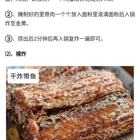
②
、腌制好的里脊肉一个个放入面粉里滚满面粉后入锅
炸至金黄。
③
、捞出后2分钟后再入锅复炸一遍即可。
⑵、裸炸