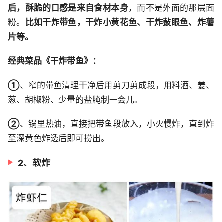
后，酥脆的口感是来自食材本身
，而不是外面的那层面
粉。
比如干炸带鱼，干炸小黄花鱼、干炸鼔眼鱼、炸薯
片等。
经典菜品《干炸带鱼》：
①
、窄的带鱼清理干净后用剪刀剪成段，用料酒、姜、
葱、胡椒粉、少量的盐腌制一会儿。
②
、锅里热油，直接把带鱼段放入，小火慢炸，直到炸
至深黄色炸透后即可捞出。
2、软炸