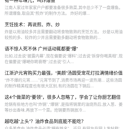
有一种年味儿，叫炸爆鱼
江南人家过年家家户户都要准备很多熟菜,其中总少不了一盘爆鱼。
所谓爆鱼,取自其“煎炸”的制作方法。 炸好的爆...
烹饪技术：再说煎、炸、炒
炸是以用油较多并且需要翻动将食物致熟的烹饪方法。 炒是以用油
较煎的多、较炸的少并且需要勤多翻动将食物致熟的...
语不惊人死不休 广州话动辄都要“爆”
比如,过去说“披露内幕”,现在偏要说“爆料”;过去说“拆穿你嘅真相”,现
在偏要说“爆嗮你啲衰嘢”;过去说“引人...
江浙沪元宵购买力最强，“美颜”汤圆受宠花灯拉满情绪价值
“炸不爆的元宵……”元宵节到了,消费市场再迎一波热潮... 这些汤圆
的制作精美程度也有很大区别,有的汤圆在下锅后...
这4个做菜的“要领”，很多人忽略了，学会了让你厨艺翻倍
炝锅有些地方也叫“炸锅”,“爆锅”,是指将锅里的油烧热后,放入葱、姜
等炒出香味,再放下一个菜。炝锅要热锅放冷...
越吃越“上头”？油炸食品到底能不能吃？
众多美食中,油炸食品必须“拥有姓名”。近日,有网友在网上发帖称: