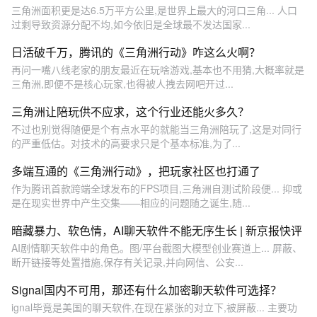
三角洲面积更是达6.5万平方公里,是世界上最大的河口三角... 人口
过剩导致资源分配不均,如今依旧是全球最不发达国家...
日活破千万，腾讯的《三角洲行动》咋这么火啊？
再问一嘴八线老家的朋友最近在玩啥游戏,基本也不用猜,大概率就是
三角洲,即便不是核心玩家,也得被人拽去网吧开过...
三角洲让陪玩供不应求，这个行业还能火多久？
不过也别觉得随便是个有点水平的就能当三角洲陪玩了,这是对同行
的严重低估。对技术的高要求只是个基本标准,为了...
多端互通的《三角洲行动》，把玩家社区也打通了
作为腾讯首款跨端全球发布的FPS项目,三角洲自测试阶段便... 抑或
是在现实世界中产生交集——相应的问题随之诞生,随...
暗藏暴力、软色情，AI聊天软件不能无序生长 | 新京报快评
AI剧情聊天软件中的角色。图/平台截图大模型创业赛道上... 屏蔽、
断开链接等处置措施,保存有关记录,并向网信、公安...
Signal国内不可用，那还有什么加密聊天软件可选择？
ignal毕竟是美国的聊天软件,在现在紧张的对立下,被屏蔽... 主要功