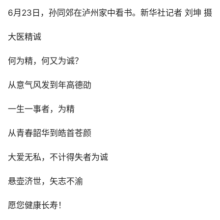
6月23日，孙同郊在泸州家中看书。新华社记者 刘坤 摄
大医精诚
何为精，何又为诚？
从意气风发到年高德劭
一生一事者，为精
从青春韶华到皓首苍颜
大爱无私，不计得失者为诚
悬壶济世，矢志不渝
愿您健康长寿！