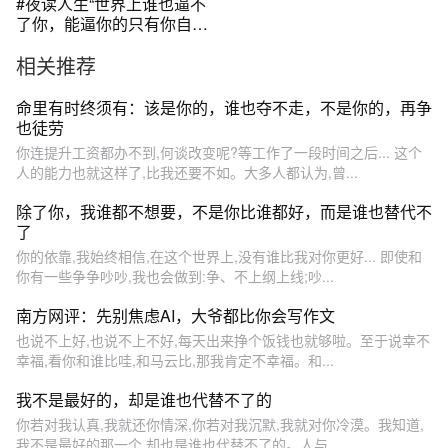
#夜读人生“世界上谁也逼不
了你，能逼你的只有你自
己。”无论是平凡还是闪耀，
相关推荐
真实的样子，永远比完美的
假象更有力量。这世界从不
缺随波逐流的人，缺的是敢
命里有时终须有：该是你的，谁也夺不走，不是你的，再争
于做自己的勇者。#自洽 #人
也徒劳
生智慧
你连提升工资都办不到,何谈改变呢?等工作了一段时间之后... 这个
人的能力也就这样了,比我还要不如。大多人都认为,曾...
除了你，我谁都不想要，不是你比谁都好，而是谁也替代不
了
你的依靠,我始终相信,在这个世界上,没有谁比我对你更好... 即使和
你有一些争争吵吵,我也会做到:争、不上纲上线;吵...
南方网评：先别焦虑AI，大爷都比你会写作文
也说不上好,也说不上不好,每天出来挣个饭钱也就够啦。至于说幸不
幸福,看你和谁比哇,和马云比,那我肯定不幸福。和...
我不是最好的，却是谁也代替不了的
你若对我认真,我就还你情深,你若对我沉默,我就对你冷漠。我知道,
我不是最好的那一个,却也是谁也代替不了的。人与...