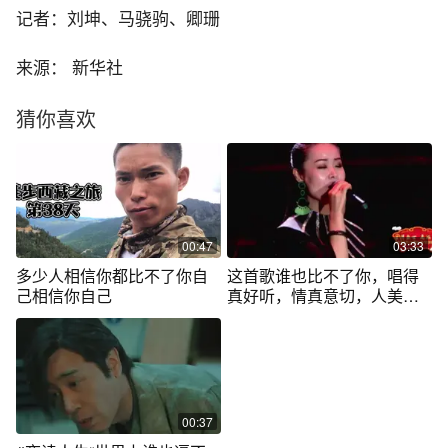
记者：刘坤、马骁驹、卿珊
来源： 新华社
猜你喜欢
00:47
03:33
多少人相信你都比不了你自
这首歌谁也比不了你，唱得
己相信你自己
真好听，情真意切，人美歌
甜！
00:37