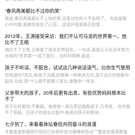
“春风再美都比不过你的笑”
我说,春风再美都比不上你的笑,没爱过你的人不会明了。 你就是我
心中的魔,我被你迷住了心窍。 这或许就是真正的爱...
2012年，王涛接受采访：我们不认可马龙的世界第一，他
比不了王皓
他比不了王皓,王皓拿了很多世界冠军。一句话,直接让马龙多年努力
出来的“世界第一”成了虚的....当时的网络,虽说...
孩子不听话、不配合，试试这几种说话语气，比你生气管用
你知道吗?其实,和孩子沟通,如果换一种表述方式,孩子会比你想象中
配合,比如,把“什么都不能跟人家比,谁像你一样没...
父亲带大的孩子，20年后更有出息，有些优势妈妈根本比
不了
孩子比较害怕,不敢跳。爸爸就一直在旁边鼓励孩子,引导孩... 也代替
不了爸爸。在孩子的成长过程中,爸爸对孩子的影响...
七夕到了，来看看体坛眷侣共同奋斗的浪漫
夫妻虽是新婚燕尔但也已经相伴走过巅峰和低谷***要说到身高那谁