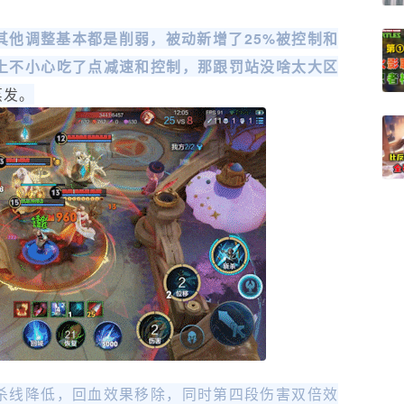
其他调整基本都是削弱，被动新增了25%被控制和
上不小心吃了点减速和控制，那跟罚站没啥太大区
蒸发。
杀线降低，回血效果移除，同时第四段伤害双倍效