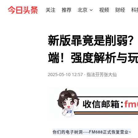
关注
推荐
北京
视频
财经
科
新版暃竟是削弱
端！强度解析与
2025-05-10 12:57
·
指法芬芳张大仙
你们的电子树洞----FM688正式恢复营业~