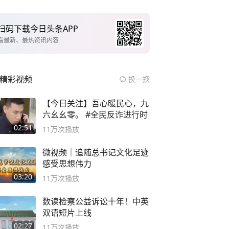
扫码下载今日头条APP
看最新、最热资讯内容
精彩视频
换一换
【今日关注】吾心暖民心，九
六幺幺零。 #全民反诈进行时
02:51
11万
次播放
微视频｜追随总书记文化足迹
感受思想伟力
03:20
11万
次播放
数读检察公益诉讼十年！中英
双语短片上线
02:27
11万
次播放