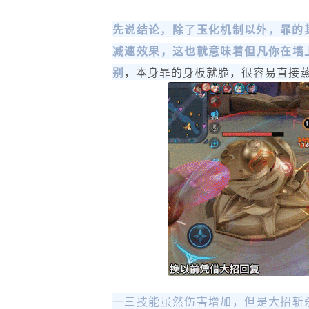
先说结论，除了玉化机制以外，暃的
减速效果，这也就意味着但凡你在墙
别
，本身暃的身板就脆，很容易直接
一三技能虽然伤害增加，但是大招斩