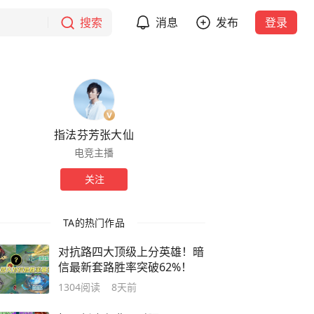
搜索
消息
发布
登录
指法芬芳张大仙
电竞主播
关注
TA的热门作品
对抗路四大顶级上分英雄！暗
信最新套路胜率突破62%！
1304
阅读
8天前