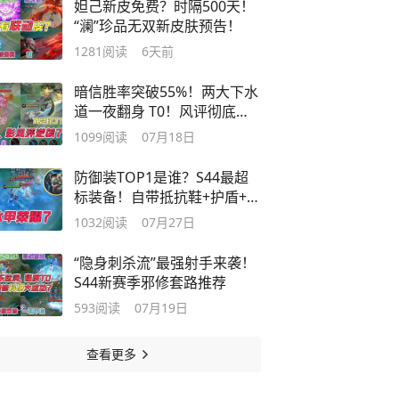
妲己新皮免费？时隔500天！
“澜”珍品无双新皮肤预告！
1281
阅读
6天前
暗信胜率突破55%！两大下水
道一夜翻身 T0！风评彻底逆
袭？
1099
阅读
07月18日
防御装TOP1是谁？S44最超
标装备！自带抵抗鞋+护盾+群
体控制
1032
阅读
07月27日
“隐身刺杀流”最强射手来袭！
S44新赛季邪修套路推荐
593
阅读
07月19日
查看更多