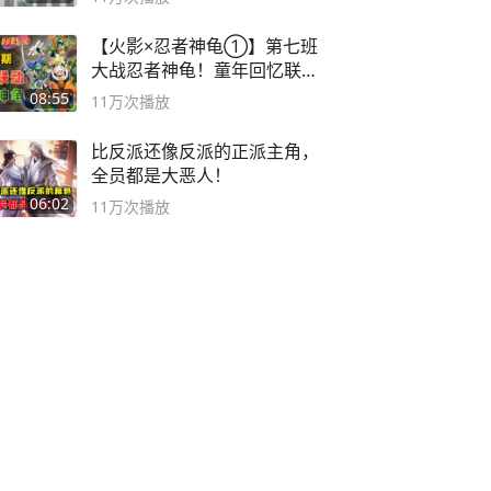
【火影×忍者神龟①】第七班
大战忍者神龟！童年回忆联动
论武？
08:55
11万
次播放
比反派还像反派的正派主角，
全员都是大恶人！
06:02
11万
次播放