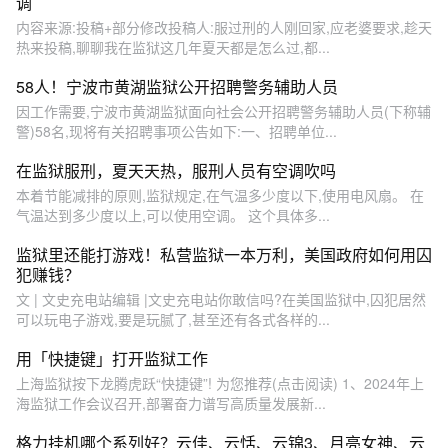
调
内容来源:投稿+部分修改投稿人:服过刑的人刚回家,应老婆要求,趁天
热来投稿,聊聊我在监狱这几年夏天都是怎么过,都...
58人！宁波市黄湖监狱公开招聘警务辅助人员
因工作需要,宁波市黄湖监狱面向社会公开招聘警务辅助人员(下称辅
警)58名,现将有关招聘事项公告如下:一、招聘单位...
在监狱服刑，夏天天热，服刑人员有空调吹吗
本着节能减排的原则,监狱规定,在气温多少度以下,使用电风扇。 在
气温达到多少度以上,可以使用空调。 这个具体多...
监狱里还能打游戏！私营监狱一本万利，美国政府如何用囚
犯赚钱？
文 | 文史充电站编辑 |文史充电站你敢信吗?在美国监狱中,囚犯居然
可以玩电子游戏,要是玩腻了,甚至还有各式各样的...
用「快捷键」打开监狱工作
上海监狱按下龙腾虎跃“快捷键”! 为您推荐(点击阅读) 1、2024年上
海监狱工作会议召开,部署奋力谱写高质量发展新...
格力挂机哪个系列好？云佳、云恬、云锦3、月亮女神、云