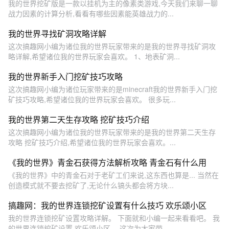
我的世界挖矿版是一款以挂机为主的像素类游戏,今天我们来聊一聊
战力因素的计算分析,看看有哪些因素能英雄战力的...
我的世界寻找矿洞攻略详解
这次搞趣网小编为诸位我的世界玩家带来的是我的世界寻找矿洞攻
略详解,希望诸位我的世界玩家会喜欢。 1、地表矿洞...
我的世界新手入门挖矿技巧攻略
这次搞趣网小编为诸位玩家带来的是minecraft我的世界新手入门挖
矿技巧攻略,希望诸位我的世界玩家会喜欢。 很多玩...
我的世界第二天生存攻略 挖矿技巧介绍
这次搞趣网小编为诸位我的世界玩家带来的是我的世界第二天生存
攻略 挖矿技巧介绍,希望诸位我的世界玩家会喜欢。...
《我的世界》青金石获得方法解析攻略 青金石有什么用
《我的世界》中的青金石对于老矿工们来说,这东西也算是... 当然在
创造模式就不要去挖矿了,无论什么镐头都会将方块...
搞趣网：我的世界连锁挖矿设置有什么技巧 欢乐颂小区
我的世界连锁挖矿设置攻略详解。 下面就和小编一起来看看吧。 我
的世界连锁挖矿设置,欢乐颂小区。 这次为大家带...