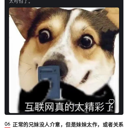
‬正常的兄妹没人介意，但是妹妹太作，或者关系