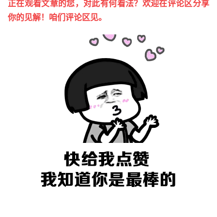
正在观看文章的您，对此有何看法？欢迎在评论区分享
你的见解！咱们评论区见。