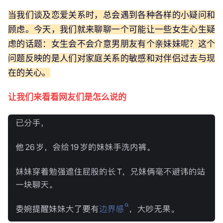
当我们谈及恋爱关系时，总会遇到各种各样的小疑问和
顾虑。今天，我们就来聊聊一个可能让一些女生心生疑
虑的话题：女生会不会介意男朋友有个亲妹妹呢？这个
问题反映的是人们对家庭关系的敏感和对伴侣过去与现
在的关心。
让我们来看看网友们是怎么说的