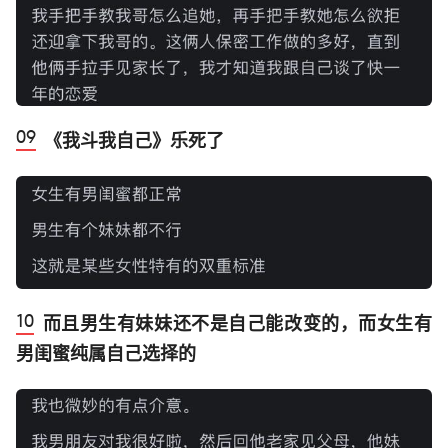
‬《我斗我自己》乐死了
‬而且男生有妹妹还不是自己能改变的，而女生有
男闺蜜纯属自己选择的