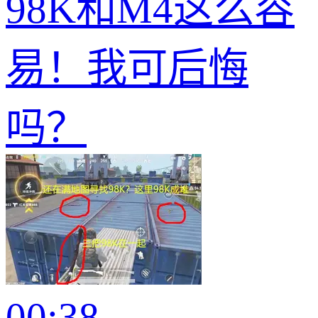
98K和M4这么容
易！我可后悔
吗？
00:38