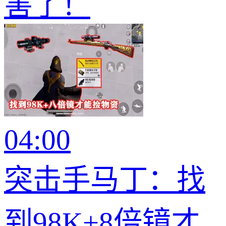
害了！
04:00
突击手马丁：找
到98K+8倍镜才