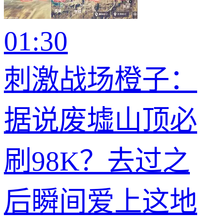
01:30
刺激战场橙子：
据说废墟山顶必
刷98K？去过之
后瞬间爱上这地