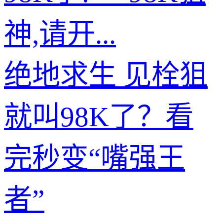
神,请开...
绝地求生 见栓狙
就叫98K了？看
完秒变“嘴强王
者”