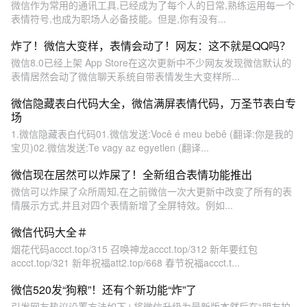
微信作为常用的通讯工具,已经成为了每个人的日常,熟练运用每一个
表情符号,也成为职场人必备技能。但是,你有没有...
炸了！微信大变样，表情会动了！网友：这不就是QQ吗？
微信8.0已经上架 App Store在这次更新中不少网友发现微信默认的
表情居然会动了微信聊天系统自带表情发生大变样所...
微信隐藏表白代码大全，微信满屏表情代码，万圣节表白专
场
1.微信隐藏表白代码01.微信发送:Você é meu bebê (翻译:你是我的
宝贝)02.微信发送:Te vagy az egyetlen (翻译...
微信现在居然可以炸屎了！全新组合表情功能推出
微信可以炸屎了众所周知,在之前微信一次大更新中改变了所有的表
情展示方式,并且对四个表情新增了全屏特效。例如...
微信代码大全＃
烟花代码accct.top/315 召唤神龙accct.top/312 新年要红包
accct.top/321 新年祝福att2.top/668 春节祝福accct.t...
微信520发“狗粮”！还有个新功能“炸”了
引发网友热议设置方法如下↓将微信升级为最新版本然后在“朋友拍