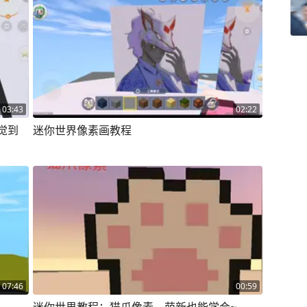
03:43
02:22
觉到
迷你世界像素画教程
07:46
00:59