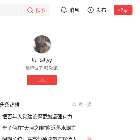
搜索
消息
发布
登录
纸飞机yy
我坦诚了 那你呢.
关注
头条热榜
换一换
把百年大党建设得更加坚强有力
母子俩在“天津之眼”附近落水溺亡
伊朗总统：最高领袖决策过程遭人利用