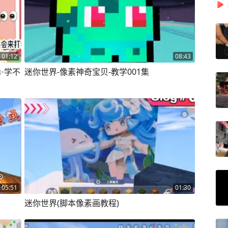
01:12
08:43
✨学不
迷你世界-像素神奇宝贝-教学001集
05:51
01:30
迷你世界(脚本像素画教程)