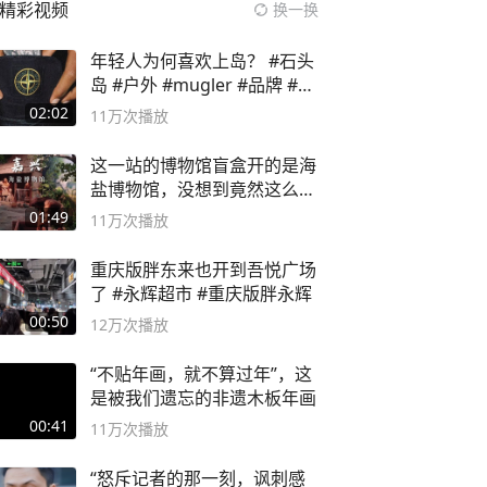
精彩视频
换一换
年轻人为何喜欢上岛？ #石头
岛 #户外 #mugler #品牌 #足
球流氓
02:02
11万
次播放
这一站的博物馆盲盒开的是海
盐博物馆，没想到竟然这么好
逛！
01:49
11万
次播放
重庆版胖东来也开到吾悦广场
了 #永辉超市 #重庆版胖永辉
00:50
12万
次播放
“不贴年画，就不算过年”，这
是被我们遗忘的非遗木板年画
00:41
11万
次播放
“怒斥记者的那一刻，讽刺感