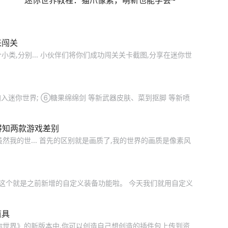
迷你世界教程：猫爪像素，萌新也能学会~
来闯关
小类,分别... 小伙伴们将你们成功闯关关卡截图,分享在迷你世
 加入迷你世界; ⑥糖果绵绵剑 等新武器皮肤、菜到抠脚 等新喷
得知两款游戏差别
然我的世... 首先的区别就是画质了,我的世界的画质是像素风
 这个就是之前新增的自定义装备功能啦。 今天我们就用自定义
道具
你世界》的新版本中,你可以创造自己想创造的插件包上传到资