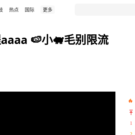
技
热点
国际
更多
aaa 🍉小🐖毛别限流
1
2