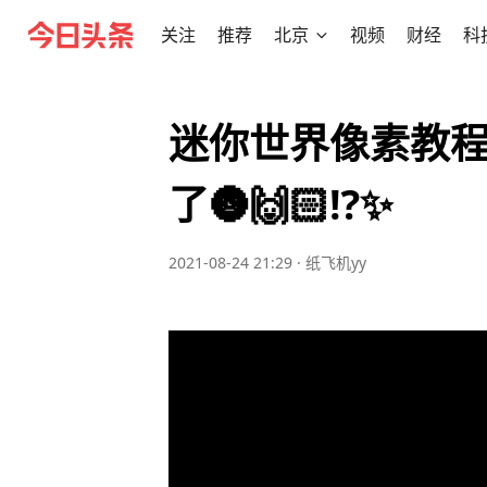
关注
推荐
北京
视频
财经
科
迷你世界像素教程a
了🌚🙌🏻⁉️✨
2021-08-24 21:29
·
纸飞机yy