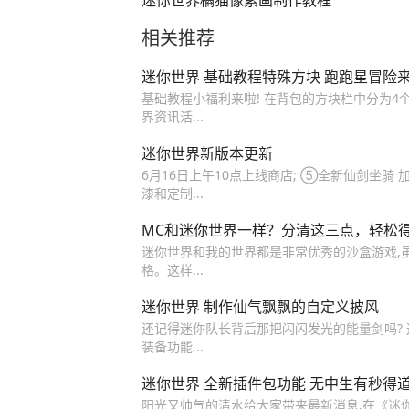
迷你世界橘猫像素画制作教程
相关推荐
迷你世界 基础教程特殊方块 跑跑星冒险
基础教程小福利来啦! 在背包的方块栏中分为4个
界资讯活...
迷你世界新版本更新
6月16日上午10点上线商店; ⑤全新仙剑坐骑
漆和定制...
MC和迷你世界一样？分清这三点，轻松
迷你世界和我的世界都是非常优秀的沙盒游戏,虽
格。这样...
迷你世界 制作仙气飘飘的自定义披风
还记得迷你队长背后那把闪闪发光的能量剑吗?
装备功能...
迷你世界 全新插件包功能 无中生有秒得
阳光又帅气的清水给大家带来最新消息,在《迷