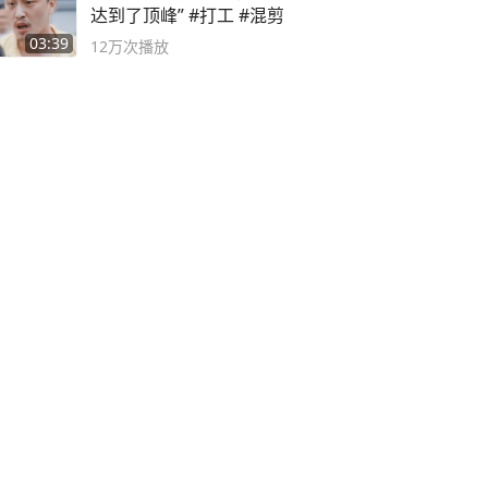
达到了顶峰” #打工 #混剪
03:39
12万
次播放