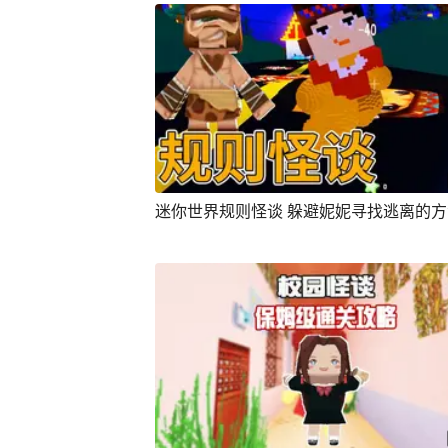
迷你世界规则怪谈 躲避妮妮寻找逃离的方