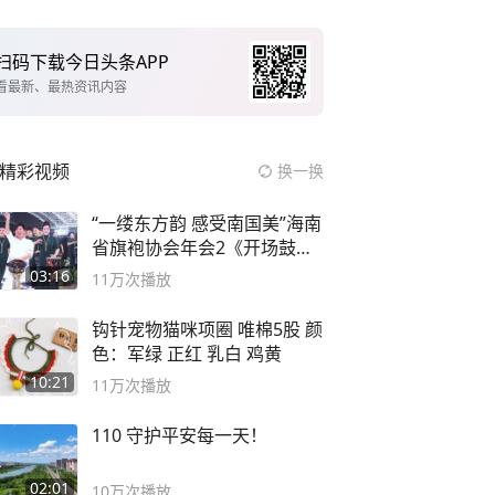
扫码下载今日头条APP
看最新、最热资讯内容
精彩视频
换一换
“一缕东方韵 感受南国美”海南
省旗袍协会年会2《开场鼓》
二团
03:16
11万
次播放
钩针宠物猫咪项圈 唯棉5股 颜
色：军绿 正红 乳白 鸡黄
10:21
11万
次播放
110 守护平安每一天！
02:01
10万
次播放