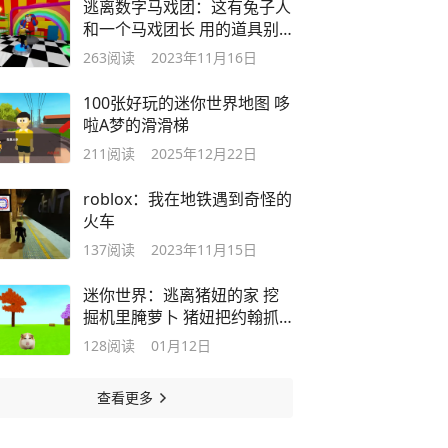
逃离数字马戏团：这有兔子人
和一个马戏团长 用的道具别
人看不到
263
阅读
2023年11月16日
100张好玩的迷你世界地图 哆
啦A梦的滑滑梯
211
阅读
2025年12月22日
roblox：我在地铁遇到奇怪的
火车
137
阅读
2023年11月15日
迷你世界：逃离猪妞的家 挖
掘机里腌萝卜 猪妞把约翰抓
走了
128
阅读
01月12日
查看更多