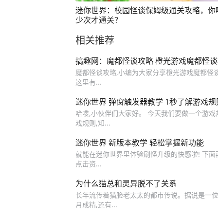
迷你世界：校园怪谈保姆级通关攻略，你
少次才通关？
相关推荐
搞趣网：魔都怪谈攻略 橙光游戏魔都怪
魔都怪谈攻略,小编为大家分享橙光游戏魔都怪谈
这里有...
迷你世界 弹窗触发器教学 1秒了解游戏规
哈喽,小伙伴们大家好。 今天我们要做一个游
戏规则,知...
迷你世界 新版本教学 轻松掌握新功能
就能在迷你世界里体验刷怪升级的快感啦! 下面
点击资...
为什么猫总和灵异脱不了关系
长年流传着猫脸老太太的都市传说。据说是一位老
月成精,还有...