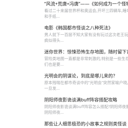
“风流+荒唐=冯唐”——《如何成为一个怪
看过二十来届世界杯和奥运会,开坏三四辆车,睡
和手纸...
电影《韩国都市怪谈之八种死法》
男人就下一百层不知大家有没有玩过这次老王
疯似得头...
迷你世界：惊悚恐怖生存地图，随时留下
冒险类地图一直都是非常刺激的,特别是一些生存
们也是要...
光明会的阴谋论，到底是哪儿来的？
原本残喘在都市奇谈中的“光明会”突然家喻户晓,
一旦发...
阴阳师夜影诡谈满buff阵容搭配攻略
阴阳师夜影诡谈满buff阵容怎么搭配?阴阳师夜影
阴阳师夜...
那些让人细思极恐的小故事之规则类怪谈