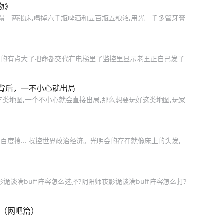
物》
塌一两张床,喝掉六千瓶啤酒和五百瓶五粮液,用光一千多管牙膏
玩的有点大了把命都交代在电梯里了监控里显示老王正自己发了
背后，一不小心就出局
类地图,一个不小心就会直接出局,那么想要玩好这类地图,玩家
百度搜... 操控世界政治经济。光明会的存在就像床上的头发,
诡谈满buff阵容怎么选择?阴阳师夜影诡谈满buff阵容怎么打?
 （网吧篇）