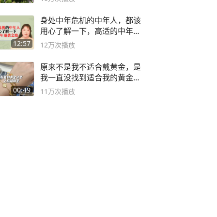
身处中年危机的中年人，都该
用心了解一下，高适的中年逆
袭之路
12:57
12万
次播放
原来不是我不适合戴黄金，是
我一直没找到适合我的黄金
😭
00:49
11万
次播放