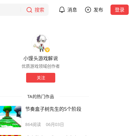
搜索
消息
发布
登录
小馒头游戏解说
优质游戏领域创作者
关注
TA的热门作品
节奏盒子树先生的5个阶段
864
阅读
06月03日