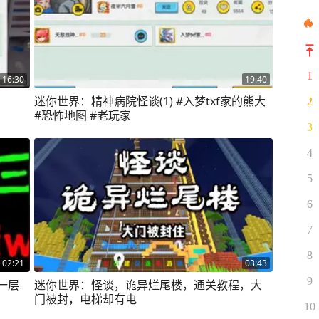
1
16:30
19:40
迷你世界：精神病院怪谈(1) #入梦txf家的熊大
2
#恐怖地图 #老玩家
3
4
5
6
7
8
02:21
03:43
9
一层
迷你世界：怪谈，诡异烂尾楼，通关教程，大
门被封，电梯却有电
10