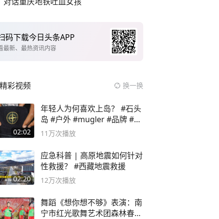
对话重庆地铁吐血女孩
扫码下载今日头条APP
看最新、最热资讯内容
精彩视频
换一换
年轻人为何喜欢上岛？ #石头
岛 #户外 #mugler #品牌 #足
球流氓
02:02
11万
次播放
应急科普 | 高原地震如何针对
性救援？ #西藏地震救援
02:20
12万
次播放
舞蹈《想你想不够》表演：南
宁市红光歌舞艺术团森林春红