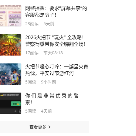
网警提醒：要求“屏幕共享”的
客服都是骗子！
23
阅读
5天前
2026火把节 "玩火" 全攻略！
警察蜀黍带你安全嗨翻全场！
17
阅读
前天08:18
火把节暖心叮咛：一簇星火寄
热忱，平安过节游红河
5
阅读
9小时前
你 们 是 非 常 优 秀 的 警
察！
5
阅读
4天前
查看更多