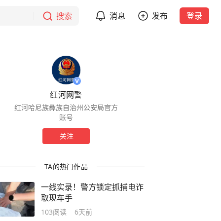
搜索
消息
发布
登录
红河网警
红河哈尼族彝族自治州公安局官方
账号
关注
TA的热门作品
一线实录！警方锁定抓捕电诈
取现车手
103
阅读
6天前