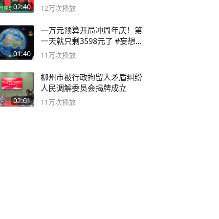
舞蹈队。
02:40
12万
次播放
一万元预算开局冲周年庆！第
一天就只剩3598元了 #妄想山
海
01:40
11万
次播放
柳州市被行政拘留人矛盾纠纷
人民调解委员会揭牌成立
02:01
11万
次播放