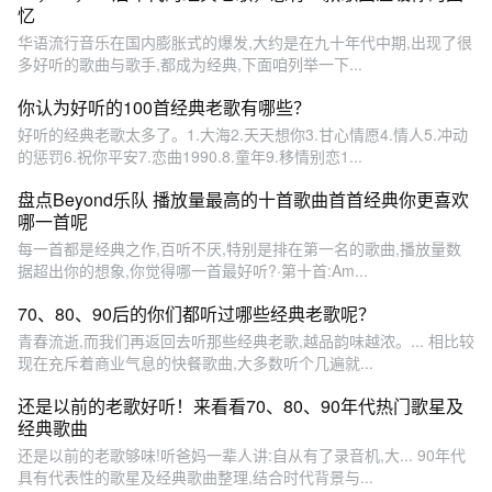
忆
华语流行音乐在国内膨胀式的爆发,大约是在九十年代中期,出现了很
多好听的歌曲与歌手,都成为经典,下面咱列举一下...
你认为好听的100首经典老歌有哪些？
好听的经典老歌太多了。1.大海2.天天想你3.甘心情愿4.情人5.冲动
的惩罚6.祝你平安7.恋曲1990.8.童年9.移情别恋1...
盘点Beyond乐队 播放量最高的十首歌曲首首经典你更喜欢
哪一首呢
每一首都是经典之作,百听不厌,特别是排在第一名的歌曲,播放量数
据超出你的想象,你觉得哪一首最好听?·第十首:Am...
70、80、90后的你们都听过哪些经典老歌呢？
青春流逝,而我们再返回去听那些经典老歌,越品韵味越浓。... 相比较
现在充斥着商业气息的快餐歌曲,大多数听个几遍就...
还是以前的老歌好听！来看看70、80、90年代热门歌星及
经典歌曲
还是以前的老歌够味!听爸妈一辈人讲:自从有了录音机,大... 90年代
具有代表性的歌星及经典歌曲整理,结合时代背景与...