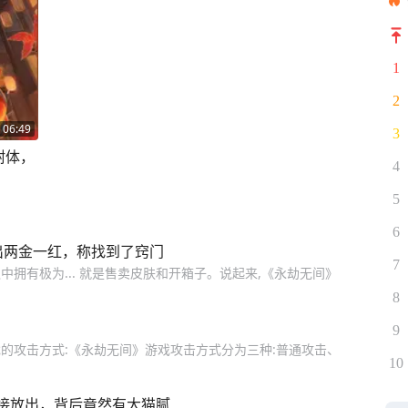
1
2
06:49
3
附体，
4
5
6
出两金一红，称找到了窍门
7
中拥有极为... 就是售卖皮肤和开箱子。说起来,《永劫无间》
8
9
戏的攻击方式:《永劫无间》游戏攻击方式分为三种:普通攻击、
10
接放出，背后竟然有大猫腻