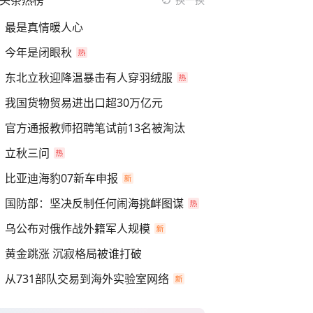
头条热榜
最是真情暖人心
今年是闭眼秋
东北立秋迎降温暴击有人穿羽绒服
我国货物贸易进出口超30万亿元
官方通报教师招聘笔试前13名被淘汰
立秋三问
比亚迪海豹07新车申报
国防部：坚决反制任何闹海挑衅图谋
乌公布对俄作战外籍军人规模
黄金跳涨 沉寂格局被谁打破
从731部队交易到海外实验室网络