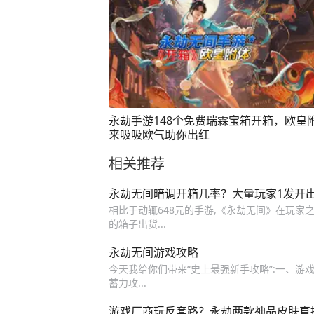
永劫手游148个免费瑞霖宝箱开箱，欧皇
来吸吸欧气助你出红
相关推荐
永劫无间暗调开箱几率？大量玩家1发开
相比于动辄648元的手游,《永劫无间》在玩家之
的箱子出货...
永劫无间游戏攻略
今天我给你们带来“史上最强新手攻略”:一、游
蓄力攻...
游戏厂商玩反套路？永劫两款神品皮肤直