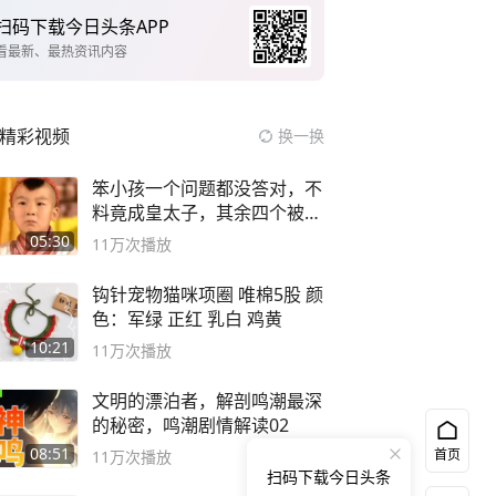
扫码下载今日头条APP
看最新、最热资讯内容
精彩视频
换一换
笨小孩一个问题都没答对，不
料竟成皇太子，其余四个被处
死
05:30
11万
次播放
钩针宠物猫咪项圈 唯棉5股 颜
色：军绿 正红 乳白 鸡黄
10:21
11万
次播放
文明的漂泊者，解剖鸣潮最深
的秘密，鸣潮剧情解读02
08:51
首页
11万
次播放
扫码下载今日头条