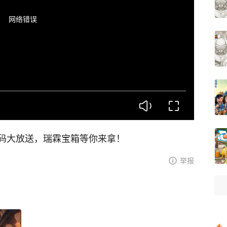
网络错误
码大放送，瑞霖宝箱等你来拿！
举报