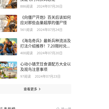
886
阅读
2024年07月26日
《向僵尸开炮》百关后该如何
应对那些血量超厚的僵尸怪
561
阅读
2024年07月24日
《海岛奇兵》最新兵种流派及
打法介绍推荐！7.20限时兑换
码！
400
阅读
2024年07月20日
心动小镇烹饪食谱配方大全以
及观鸟注意事项
97
阅读
2024年07月23日
查看更多
换一换