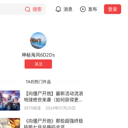
搜索
消息
发布
登录
神秘海风6D2Ds
关注
TA的热门作品
【向僵尸开炮】最新活动流浪
地球绝世来袭（如何获得更多
奖励）
3870
阅读
2024年07月20日
《向僵尸开炮》那些超强终极
技能七月兑换码总览