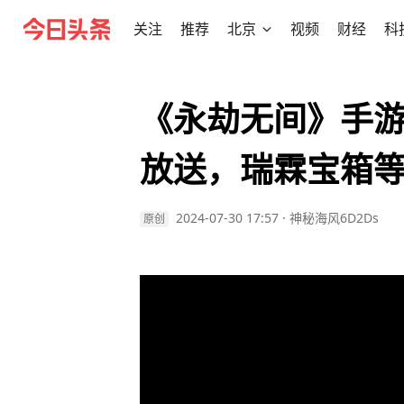
关注
推荐
北京
视频
财经
科
《永劫无间》手
放送，瑞霖宝箱
2024-07-30 17:57
·
神秘海风6D2Ds
原创