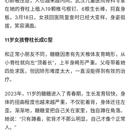
心肺被压迫，人也越来越内向。武汉儿童医院骨科专家
在她的脊柱上植入19颗椎弓根钉、6根生长棒，捋直身
板。3月18日，女孩回医院复查时已经大变样，身姿挺
拔，笑容满面。
11岁女孩脊柱长成C型
和正常小朋友不同，糖糖因患有先天椎体发育畸形，从
小脊柱就向左“顶着长”，上半身畸形严重。父母带着她
四处求医，但因矫形难度太大，一直没能得到有效的治
疗。
2023年，11岁的糖糖进入了青春期，生长发育较快，身
体的扭曲程度也越来越严重，不仅驼着背，身体还往左
歪。渐渐地，糖糖爱把自己关在家里，独自蹲在角落。
她说：“只有蹲着，驼背才不那么明显，自己才像个正常
人。”