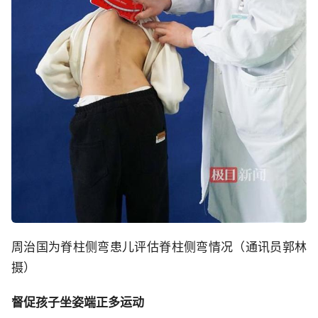
周治国为脊柱侧弯患儿评估脊柱侧弯情况（通讯员郭林
摄）
督促孩子坐姿端正多运动