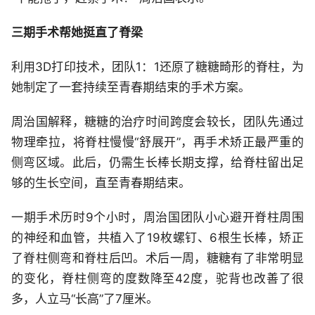
三期手术帮她挺直了脊梁
利用3D打印技术，团队1：1还原了糖糖畸形的脊柱，为
她制定了一套持续至青春期结束的手术方案。
周治国解释，糖糖的治疗时间跨度会较长，团队先通过
物理牵拉，将脊柱慢慢“舒展开”，再手术矫正最严重的
侧弯区域。此后，仍需生长棒长期支撑，给脊柱留出足
够的生长空间，直至青春期结束。
一期手术历时9个小时，周治国团队小心避开脊柱周围
的神经和血管，共植入了19枚螺钉、6根生长棒，矫正
了脊柱侧弯和脊柱后凹。术后一周，糖糖有了非常明显
的变化，脊柱侧弯的度数降至42度，驼背也改善了很
多，人立马“长高”了7厘米。