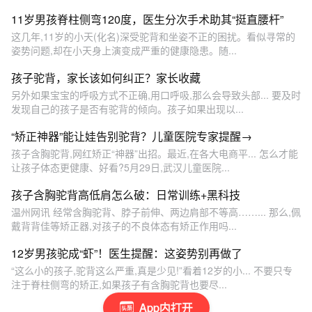
11岁男孩脊柱侧弯120度，医生分次手术助其“挺直腰杆”
这几年,11岁的小天(化名)深受驼背和坐姿不正的困扰。看似寻常的
姿势问题,却在小天身上演变成严重的健康隐患。随...
孩子驼背，家长该如何纠正？家长收藏
另外如果宝宝的呼吸方式不正确,用口呼吸,那么会导致头部... 要及时
发现自己的孩子是否有驼背的倾向。孩子如果出现以...
“矫正神器”能让娃告别驼背？儿童医院专家提醒→
孩子含胸驼背,网红矫正“神器”出招。最近,在各大电商平... 怎么才能
让孩子体态更健康、好看?5月29日,武汉儿童医院...
孩子含胸驼背高低肩怎么破：日常训练+黑科技
温州网讯 经常含胸驼背、脖子前伸、两边肩部不等高……... 那么,佩
戴背背佳等矫正器,对孩子的不良体态有矫正作用吗...
12岁男孩驼成“虾”！医生提醒：这姿势别再做了
“这么小的孩子,驼背这么严重,真是少见!”看着12岁的小... 不要只专
注于脊柱侧弯的矫正,如果孩子有含胸驼背也要尽...
App内打开