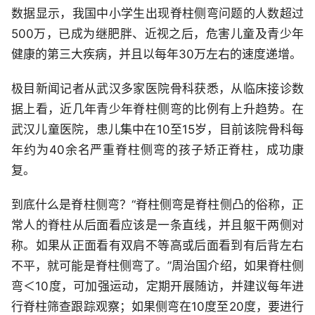
数据显示，我国中小学生出现脊柱侧弯问题的人数超过
500万，已成为继肥胖、近视之后，危害儿童及青少年
健康的第三大疾病，并且以每年30万左右的速度递增。
极目新闻记者从武汉多家医院骨科获悉，从临床接诊数
据上看，近几年青少年脊柱侧弯的比例有上升趋势。在
武汉儿童医院，患儿集中在10至15岁，目前该院骨科每
年约为40余名严重脊柱侧弯的孩子矫正脊柱，成功康
复。
到底什么是脊柱侧弯？“脊柱侧弯是脊柱侧凸的俗称，正
常人的脊柱从后面看应该是一条直线，并且躯干两侧对
称。如果从正面看有双肩不等高或后面看到有后背左右
不平，就可能是脊柱侧弯了。”周治国介绍，如果脊柱侧
弯＜10度，可加强运动，定期开展随访，并建议每年进
行脊柱筛查跟踪观察；如果侧弯在10度至20度，要进行