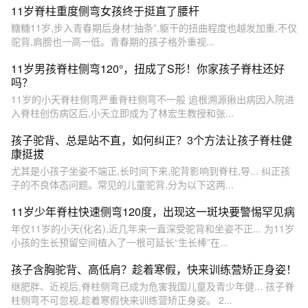
11岁脊柱重度侧弯女孩终于挺直了腰杆
糖糖11岁,步入青春期后身材“抽条”,躯干的扭曲程度也越发加重,不仅
驼背,肩膀也一高一低。青春期的孩子格外重视...
11岁男孩脊柱侧弯120°，扭成了S形！你家孩子脊柱还好
吗？
11岁的小天脊柱侧弯严重脊柱侧弯不一般 追根溯源揪出病因入院进
入脊柱创伤病区后,小天立即成为了林宏生教授和张...
孩子驼背、总是站不直，如何纠正？3个方法让孩子脊柱健
康挺拔
尤其是小孩子坐姿不端正,长时间下来,驼背影响到脊柱,导... 纠正孩
子的不良体态问题。常见的儿童驼背,分为以下这两...
11岁少年脊柱快速侧弯120度，出现这一斑块要警惕罕见病
年仅11岁的小天(化名),近几年来一直深受驼背和坐姿不正... 为11岁
小孩的生长预留空间植入了一根可延长“生长棒”在...
孩子含胸驼背、高低肩？趁着寒假，快来训练营矫正身姿！
继肥胖、近视后,脊柱侧弯已成为危害我国儿童及青少年健... 孩子脊
柱侧弯不可忽视,趁着寒假快来训练营矫正身姿。 2...