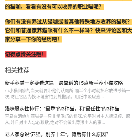
的猫咖，看看有没有可以收养的职业喵呢？
你们有没有养过从猫咖或者其他特殊地方收养的猫咪？
它们和普通家养猫咪有什么不一样吗？快来评论区和大
家分享一下你的经历吧！
记得点赞关注哦！
相关推荐
新手养猫一定要看这篇！最靠谱的15点新手养小猫攻略
带小猫回家的当天就要带他们认厕所,隔半个小时就把它放进砂箱一
次,防止它因为换环境害怕到处撒尿。用纸巾吸尿液...
猫咪服从性排行：“最乖”的3种猫，和“最任性”的3种猫
容易有泪痕加菲猫是一只非常乖巧的猫咪,它平时对主人很温顺、服
从,并且对主人忠心耿耿,绝对不会做出背叛主人的事...
老人家总说“养猫，别养十年”，背后有什么原因？