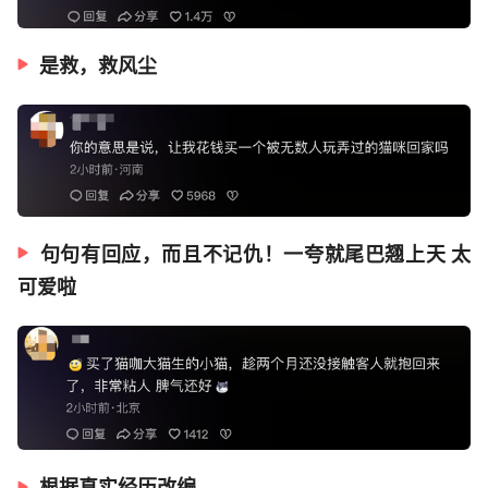
是救，救风尘
句句有回应，而且不记仇！一夸就尾巴翘上天 太
可爱啦
根据真实经历改编