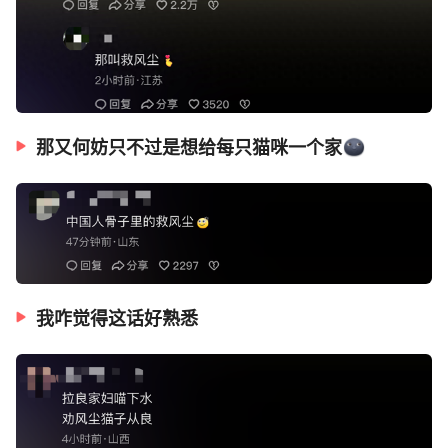
那又何妨只不过是想给每只猫咪一个家
我咋觉得这话好熟悉