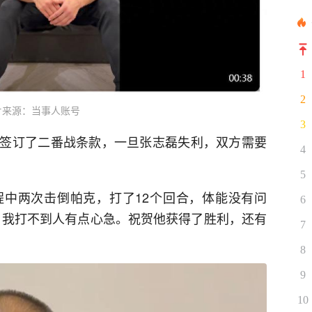
1
2
片来源：当事人账号
3
签订了二番战条款，一旦张志磊失利，双方需要
4
5
中两次击倒帕克，打了12个回合，体能没有问
6
，我打不到人有点心急。祝贺他获得了胜利，还有
7
8
9
10