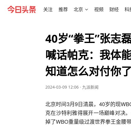
关注
推荐
北京
视频
财经
科
40岁“拳王”张
喊话帕克：我体
知道怎么对付你
2024-03-09 12:06
·
九派新闻
北京时间3月9日清晨，40岁的现W
克在沙特利雅得展开一场巅峰对决。
掉了WBO重量级过渡世界拳王金腰