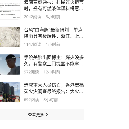
云南宣威通报：村民过火把节
时，盛有可燃液体塑料桶意外
倾倒引发燃烧，16人被灼伤
2042
阅读
3小时前
台风“白海豚”最新研判：单点
降雨具有极端性，浙江、上海
等7省市局地有特大暴雨
1147
阅读
1小时前
手绘美钞出圈博主：爆火没多
久，有警察上门提醒不能拿手
绘造假；其自述曾遭校园霸凌
972
阅读
12小时前
造成重大人员伤亡，香港宏福
苑火灾调查最终报告：大火或
由烟头引起
692
阅读
3小时前
查看更多