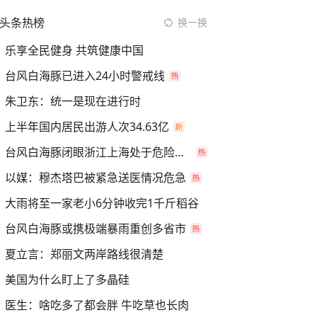
头条热榜
换一换
乐享全民健身 共筑健康中国
台风白海豚已进入24小时警戒线
朱卫东：统一是现在进行时
上半年国内居民出游人次34.63亿
台风白海豚闭眼浙江上海处于危险半圆
以媒：穆杰塔巴被紧急送医情况危急
大雨将至一家老小6分钟收完1千斤稻谷
台风白海豚或携极端暴雨重创多省市
夏立言：郑丽文两岸路线很清楚
美国为什么盯上了多晶硅
医生：啥吃多了都会胖 牛吃草也长肉