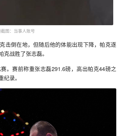
频截图：当事人账号
克击倒在地，但随后他的体能出现下降，帕克逐
帕克战胜了张志磊。
。赛前称重张志磊291.6磅，高出帕克44磅之
重纪录。