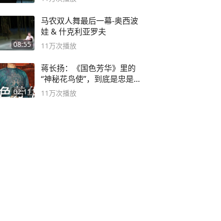
马农双人舞最后一幕-奥西波
娃 & 什克利亚罗夫
08:55
11万
次播放
蒋长扬：《国色芳华》里的
“神秘花鸟使”，到底是忠是
奸？
02:11
11万
次播放