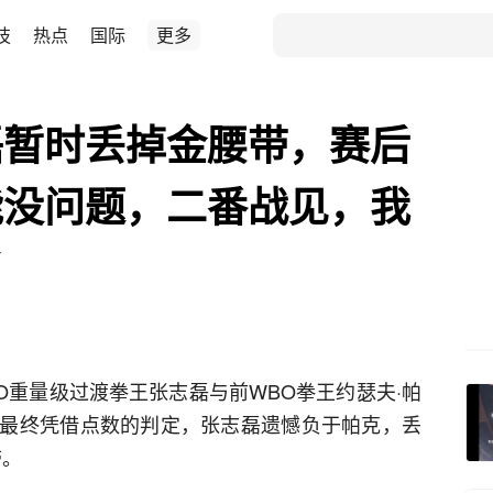
技
热点
国际
更多
志磊暂时丢掉金腰带，赛后
能没问题，二番战见，我
了
BO重量级过渡拳王张志磊与前WBO拳王约瑟夫·帕
最终凭借点数的判定，张志磊遗憾负于帕克，丢
带。