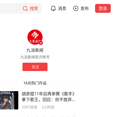
搜索
消息
发布
登录
九派新闻
九派新闻官方账号
关注
TA的热门作品
胡彦斌11年后再参赛《歌手》
拿下歌王，回应：你不放弃的
那一刻，总有一天你会做到的
3397
阅读
2小时前