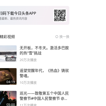
扫码下载今日头条APP
看最新、最热资讯内容
精彩视频
换一换
无开板，不冬天。激活多巴胺
的热“雪”挑战
00:56
20万
次播放
遥望觉醒年代，《热血》铸就
警魂。
04:19
10万
次播放
巡光——致敬第五个中国人民
警察节#中国人民警察节 @抖
音小助手
05:00
11万
次播放