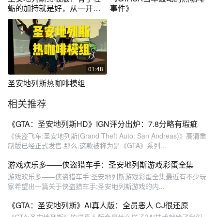
蛎的加持就是好，从一开始
事件》
就可以喝咖啡
01:48
圣安地列斯热咖啡模组
相关推荐
《GTA：圣安地列斯HD》IGN评分出炉：7.8分略有瑕疵
《侠盗飞车:圣安地列斯(Grand Theft Auto: San Andreas)》高清重
制版已经正式发售,那么,这款被称为是《GTA》系列...
游戏欢乐多——侠盗猎车手：圣安地列斯游戏彩蛋全集
游戏欢乐多——侠盗猎车手:圣安地列斯游戏彩蛋全集最近有不少玩
家希望出一篇关于侠盗猎车手:圣安地列斯游戏的内...
《GTA：圣安地列斯》AI真人版：全员恶人 CJ很还原
《GTA:圣安地列斯》拍成真人版会是什么样子?AI技术就给了我们一