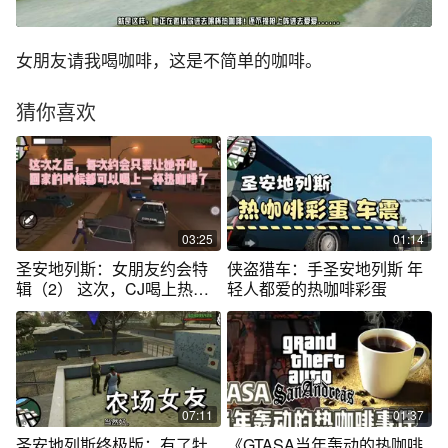
女朋友请我喝咖啡，这是不简单的咖啡。
猜你喜欢
03:25
01:14
圣安地列斯：女朋友约会特
侠盗猎车：手圣安地列斯 年
辑（2） 这次，CJ喝上热咖
轻人都爱的热咖啡彩蛋
啡了☕️🤪
07:11
01:37
圣安地列斯终极版：有了牡
《GTASA当年轰动的热咖啡