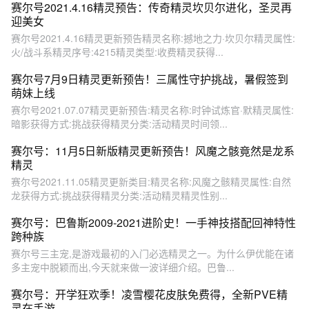
赛尔号2021.4.16精灵预告：传奇精灵坎贝尔进化，圣灵再
迎美女
赛尔号2021.4.16精灵更新预告精灵名称:撼地之力·坎贝尔精灵属性:
火/战斗系精灵序号:4215精灵类型:收费精灵获得...
赛尔号7月9日精灵更新预告！三属性守护挑战，暑假签到
萌妹上线
赛尔号2021.07.07精灵更新预告:精灵名称:时钟试炼官·默精灵属性:
暗影获得方式:挑战获得精灵分类:活动精灵时间领...
赛尔号：11月5日新版精灵更新预告！风魔之骸竟然是龙系
精灵
赛尔号2021.11.05精灵更新类目:精灵名称:风魔之骸精灵属性:自然
龙获得方式:挑战获得精灵分类:活动精灵精灵性别...
赛尔号：巴鲁斯2009-2021进阶史！一手神技搭配回神特性
跨种族
赛尔号三主宠,是游戏最初的入门必选精灵之一。为什么伊优能在诸
多主宠中脱颖而出,今天就来做一波详细介绍。巴鲁...
赛尔号：开学狂欢季！凌雪樱花皮肤免费得，全新PVE精
灵在手游