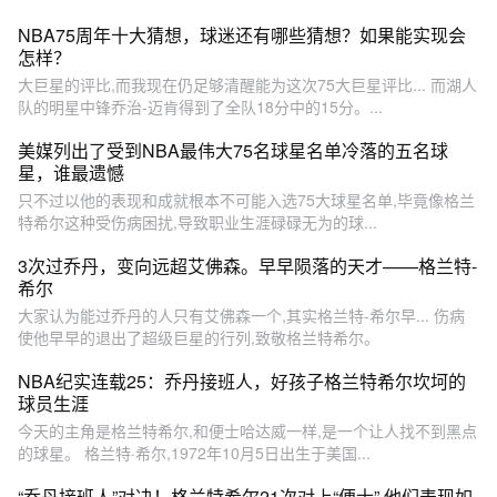
NBA75周年十大猜想，球迷还有哪些猜想？如果能实现会
怎样？
大巨星的评比,而我现在仍足够清醒能为这次75大巨星评比... 而湖人
队的明星中锋乔治-迈肯得到了全队18分中的15分。...
美媒列出了受到NBA最伟大75名球星名单冷落的五名球
星，谁最遗憾
只不过以他的表现和成就根本不可能入选75大球星名单,毕竟像格兰
特希尔这种受伤病困扰,导致职业生涯碌碌无为的球...
3次过乔丹，变向远超艾佛森。早早陨落的天才——格兰特-
希尔
大家认为能过乔丹的人只有艾佛森一个,其实格兰特-希尔早... 伤病
使他早早的退出了超级巨星的行列,致敬格兰特希尔。
NBA纪实连载25：乔丹接班人，好孩子格兰特希尔坎坷的
球员生涯
今天的主角是格兰特希尔,和便士哈达威一样,是一个让人找不到黑点
的球星。 格兰特·希尔,1972年10月5日出生于美国...
“乔丹接班人”对决！格兰特希尔21次对上“便士” 他们表现如