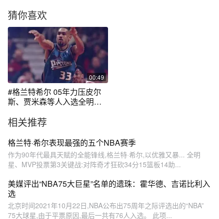
猜你喜欢
00:49
#格兰特希尔 05年力压皮尔
斯、贾米森等人入选全明星
首发。#一代人的青春 #科比
相关推荐
#曼巴精神#传奇永不谢幕
格兰特·希尔表现最强的五个NBA赛季
作为90年代最具天赋的全能锋线,格兰特·希尔,以优雅又暴... 全明
星、MVP投票第3关键战:对阵奇才狂砍34分15篮板14助...
美媒评出“NBA75大巨星”名单的遗珠：霍华德、吉诺比利入
选
北京时间2021年10月22日,NBA公布出75周年之际评选出的“NBA”
75大球星,由于平票原因,最后一共有76人入选。 此项...