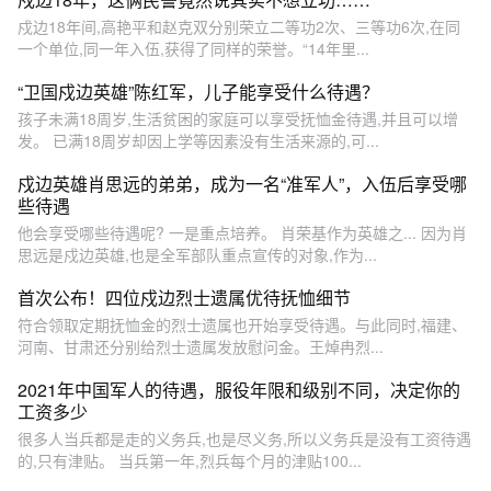
戍边18年间,高艳平和赵克双分别荣立二等功2次、三等功6次,在同
一个单位,同一年入伍,获得了同样的荣誉。“14年里...
“卫国戍边英雄”陈红军，儿子能享受什么待遇？
孩子未满18周岁,生活贫困的家庭可以享受抚恤金待遇,并且可以增
发。 已满18周岁却因上学等因素没有生活来源的,可...
戍边英雄肖思远的弟弟，成为一名“准军人”，入伍后享受哪
些待遇
他会享受哪些待遇呢? 一是重点培养。 肖荣基作为英雄之... 因为肖
思远是戍边英雄,也是全军部队重点宣传的对象,作为...
首次公布！四位戍边烈士遗属优待抚恤细节
符合领取定期抚恤金的烈士遗属也开始享受待遇。与此同时,福建、
河南、甘肃还分别给烈士遗属发放慰问金。王焯冉烈...
2021年中国军人的待遇，服役年限和级别不同，决定你的
工资多少
很多人当兵都是走的义务兵,也是尽义务,所以义务兵是没有工资待遇
的,只有津贴。 当兵第一年,烈兵每个月的津贴100...