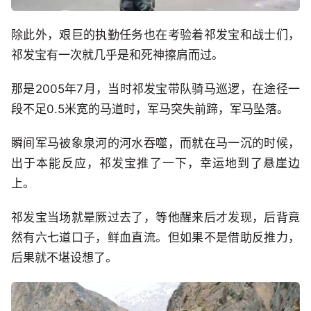
除此外，艰巨的执勤任务也在考验着祁发宝和战士们，
祁发宝有一次就几乎是和死神擦肩而过。
那是2005年7月，当时祁发宝带队骑马巡逻，在途径一
段不足0.5米宽的马道时，军马突失前蹄，军马坠落。
瞬间军马被象泉河的河水吞噬，而就在马一沉的时候，
出于本能反应，祁发宝推了一下，幸运地到了悬崖边
上。
祁发宝当场就晕厥过去了，等他醒来后才发现，后背竟
然有六七道口子，鲜血直流。但如果不是借助反推力，
后果就不堪设想了。