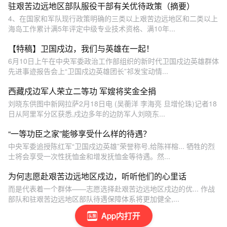
驻艰苦边远地区部队服役干部有关优待政策（摘要）
4、在国家和军队现行政策明确的三类以上艰苦边远地区和二类以上
海岛工作累计满5年评定中级专业技术资格、满10年...
【特稿】卫国戍边，我们与英雄在一起！
6月10日上午在中央军委政治工作部组织的新时代卫国戍边英雄群体
先进事迹报告会上“卫国戍边英雄团长”祁发宝动情...
西藏戍边军人荣立二等功 军嫂将奖金全捐
刘晓东供图中新网拉萨2月18日电 (吴蘅洋 李海亮 旦增伦珠)记者18
日从阿里军分区获悉,戍边多年的边防军人刘晓东...
“一等功臣之家”能够享受什么样的待遇？
中央军委追授陈红军“卫国戍边英雄”荣誉称号,给陈祥榕... 牺牲的烈
士将会享受一次性抚恤金和增发抚恤金等待遇。然...
为何志愿赴艰苦边远地区戍边，听听他们的心里话
而是代表着一个群体——志愿选择赴艰苦边远地区戍边的优... 作战
部队和驻艰苦边远地区部队待遇保障体系将更加健全,...
App内打开