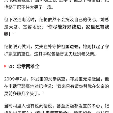
艳终于忍不住大哭了一场。
但下次通电话时，纪艳依然不会提及自己的伤心，她总
是大度、宽容地说：“
你尽管好好戍边，家里还有我
呢！”
纪艳说到做到，丈夫在外守护祖国边疆，她则扛起了守
护家庭的重任，这其中就包括替丈夫送别老父亲。
4：忠孝两难全
2009年7月，祁发宝的父亲病重，祁发宝无法赶回，他
在电话里悲痛地对纪艳说：“看来只有请你替我在父亲的
灵前多磕几个头了。”
当时村里人也有说闲话说，甚至质疑祁发宝的孝心，纪