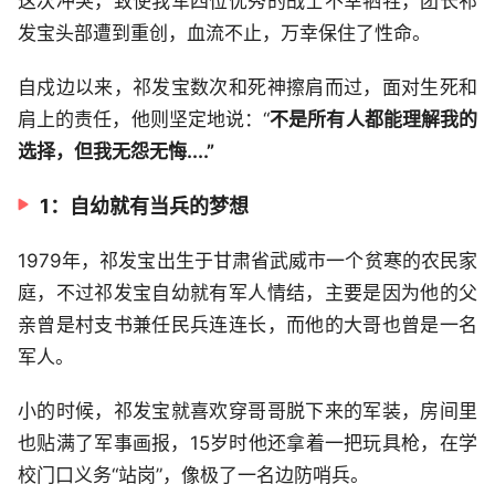
这次冲突，致使我军四位优秀的战士不幸牺牲，团长祁
发宝头部遭到重创，血流不止，万幸保住了性命。
自戍边以来，祁发宝数次和死神擦肩而过，面对生死和
肩上的责任，他则坚定地说：“
不是所有人都能理解我的
选择，但我无怨无悔....”
1：自幼就有当兵的梦想
1979年，祁发宝出生于甘肃省武威市一个贫寒的农民家
庭，不过祁发宝自幼就有军人情结，主要是因为他的父
亲曾是村支书兼任民兵连连长，而他的大哥也曾是一名
军人。
小的时候，祁发宝就喜欢穿哥哥脱下来的军装，房间里
也贴满了军事画报，15岁时他还拿着一把玩具枪，在学
校门口义务“站岗”，像极了一名边防哨兵。