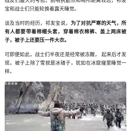
战友们最大的考验。前哨执勤点和哨所距离较远，祁发
宝和战士们只能轮换着露天睡觉。
谈及当时的经历，祁发宝说，
为了对抗严寒的天气，所
有人
都要带着棉帽头套，穿着棉衣棉裤、盖上两床被
子，被子上还要压一件大衣。
可即便如此，战士们半夜还是经常被冻醒， 起来后才发
现，被子上除了雪就是冰碴子，犹如在冰窟窿里睡觉一
样。