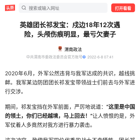
打开看看
英雄团长祁发宝：戍边18年12次遇
险，头颅伤痕明显，最亏欠妻子
渭南政法
中共渭南市委政法委员会官方账号
  2022-6-8 07:41
2020年6月，外军公然违背与我军达成的共识，越线挑
衅。我军某边防团团长祁发宝带领战士们前去与外军进
行交涉。
期间，祁发宝挡在外军前面，严厉地说道：
“这里是中国
的领土，你们已经越境，马上回去！”
让人愤恨的是，外
军仗着人多竟然对我方进行暴力袭击。