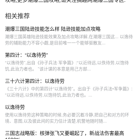
攻略,更多潮爆三国攻略,请关注搞趣网潮爆三国专区.
相关推荐
潮爆三国陆逊技能怎么样 陆逊技能加点攻略
潮爆三国英雄陆逊技能效果及加点攻略详解,在潮爆三国这... 以逸待
劳的辅助能力不容小觑,是目前唯一一个能够驱散友...
第四计：“以逸待劳”
“以逸待劳”,出自《孙子兵法·军争篇》:“以近待远,以佚待劳,以饱待
饥,此治力者也。 ”该计谋的本意是用己方部...
三十六计第四计：以逸待劳
《三十六计》中的第四计“以逸待劳”。出自于《孙子兵法•军争篇》:
“以近待远,以佚待劳,以饱待饥,此治力者也。...
以逸待劳
使用以逸待劳这种策略的时候,务必要沉着冷静,把自己和对方的环
境、意图,以及彼此间的实力估计清楚,机警地随时随...
三国志战略版：核弹张飞又要崛起了，新战法伤害最高