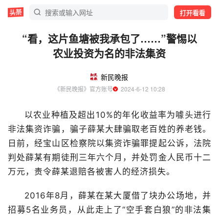
打开看看
“看，这片鱼塘被我承包了……”警惕以
农业投资为名的非法集资
新民晚报
《新民晚报》官方账号
  2024-6-12 10:28
以农业种植及超出10%的年化收益率为噱头进行
非法集资诈骗，骗子薛某大肆骗取老百姓的养老钱。
日前，经宝山区检察院以集资诈骗罪提起公诉，法院
判处薛某有期徒刑三年六个月，并处罚金人民币十二
万元，责令薛某退赔各被害人的经济损失。
2016年8月，薛某在某大厦借了块办公场地，并
招募5名业务员，从此走上了“空手套白狼”的非法集