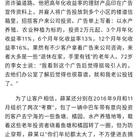
资诈骗道路。他把高年化收益率的理财产品印在广告
宣传资料上，并雇人将广告投放到多个小区的楼道信
箱里，招揽客户来公司投资。广告单上写着：以水产
养殖、农业种植为标的，投资2万元起、3个月年化
收益率11%，6个月年化收益率13%，12个月年化收
益率16%。果然有不少客户拿着广告来公司咨询，来
者大多是一些“退休在家，手里有钱”的老年人。72岁
的李女士说：“我看到这个广告后觉得挺吸引人的，
去他们办公室了解后觉得也很靠谱，就和我老公投钱
了。”
为了让客户相信，薛某还分别在2016年9月和11
月组织了两次“考察”，包了一辆中巴车带有意向投资
的客户去宁海的一些鱼塘、橘园、水产养殖地等，载
着这些老年投资者绕着鱼塘和橘园转了一圈，但为防
止穿帮，薛某以“你们年纪都太大了，不方便进去摘