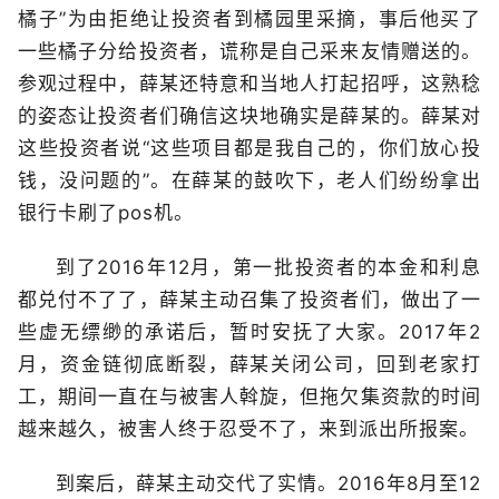
橘子”为由拒绝让投资者到橘园里采摘，事后他买了
一些橘子分给投资者，谎称是自己采来友情赠送的。
参观过程中，薛某还特意和当地人打起招呼，这熟稔
的姿态让投资者们确信这块地确实是薛某的。薛某对
这些投资者说“这些项目都是我自己的，你们放心投
钱，没问题的”。在薛某的鼓吹下，老人们纷纷拿出
银行卡刷了pos机。
到了2016年12月，第一批投资者的本金和利息
都兑付不了了，薛某主动召集了投资者们，做出了一
些虚无缥缈的承诺后，暂时安抚了大家。2017年2
月，资金链彻底断裂，薛某关闭公司，回到老家打
工，期间一直在与被害人斡旋，但拖欠集资款的时间
越来越久，被害人终于忍受不了，来到派出所报案。
到案后，薛某主动交代了实情。2016年8月至12