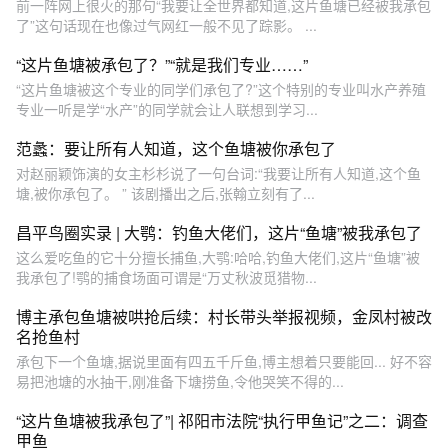
前一阵网上很火的那句“我要让全世界都知道,这片鱼塘已经被我承包
了”这句话现在也像过气网红一般不见了踪影。 ...
“这片鱼塘被承包了？”“就是我们专业……”
“这片鱼塘被这个专业的同学们承包了?”这个特别的专业叫水产养殖
专业一听是学“水产”的同学就会让人联想到学习...
范蠡：要让所有人知道，这个鱼塘被你承包了
对赵丽颖饰演的女主杉杉说了一句台词:“我要让所有人知道,这个鱼
塘,被你承包了。 ” 该剧播出之后,张翰立刻有了...
昌平鸟圈实录 | 大鹗：钓鱼大佬们，这片“鱼塘”被我承包了
这么爱吃鱼的它十分擅长捕鱼,大鹗:哈哈,钓鱼大佬们,这片“鱼塘”被
我承包了!鹗的捕食场面可谓是“万丈秋波觅猎物...
博主承包鱼塘被哄抢后续：村长带头举报视频，金凤村被改
名抢鱼村
承包下一个鱼塘,据说里面有四五千斤鱼,博主想着只要能回... 好不容
易把池塘的水抽干,刚准备下塘捞鱼,令他哭笑不得的...
“这片鱼塘被我承包了”| 祁阳市法院“执行甲鱼记”之二：调查
甲鱼